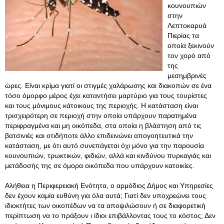
κουνουπιών
στην
Λεπτοκαρυά
Πιερίας τα
οποία ξεκινούν
τον χορό από
της
μεσημβρινές
ώρες. Είναι κρίμα γιατί οι στιγμές χαλάρωσης και διακοπών σε ένα
τόσο όμορφο μέρος έχει καταντήσει μαρτύριο για τους τουρίστες
και τους μόνιμους κάτοικους της περιοχής. Η κατάσταση είναι
τρισχειρότερη σε περιοχή στην οποία υπάρχουν παρατημένα
περιφραγμένα και μη οικόπεδα, στα οποία η βλάστηση από τις
βατσινιές και οτιδήποτε άλλο επιδεινώνει απογοητευτικά την
κατάσταση, με ότι αυτό συνεπάγεται όχι μόνο για την παρουσία
κουνουπιών, τρωκτικών, φιδιών, αλλά και κινδύνου πυρκαγιάς και
μετάδοσής της σε όμορα οικόπεδα που υπάρχουν κατοικίες.
Αλήθεια η Περιφερειακή Ενότητα, ο αρμόδιος Δήμος και Υπηρεσίες
δεν έχουν καμία ευθύνη για όλα αυτά; Γιατί δεν υποχρεώνει τους
ιδιοκτήτες των οικοπέδων να τα αποψιλώσουν ή σε διαφορετική
περίπτωση να το πράξουν ι ίδιοι επιβάλλοντας τους το κόστος; Δεν