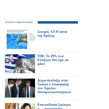
ΠΡΟΗΓΟΥΜΕΝΑ ΑΡΘΡΑ
Σεισμός 4,5 R νότια
της Κρήτης
ΣΟΚ: Το 29% των
Ελλήνων δεν έχει να
φάει!
Δώρο-έκπληξη στην
Τρόικα ο επικεφαλής
του Ταμείου
Αποκρατικοποιήσεων
Επεισοδιακά ξεκίνησε
η … συνεργασία