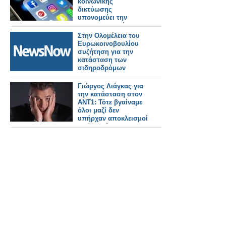
κοινωνικής
δικτύωσης
υπονομεύει την
ψυχοσωματική
κατάσταση των νέων
Στην Ολομέλεια του
Ευρωκοινοβουλίου
συζήτηση για την
κατάσταση των
σιδηροδρόμων
Γιώργος Λιάγκας για
την κατάσταση στον
ΑΝΤ1: Τότε βγαίναμε
όλοι μαζί δεν
υπήρχαν αποκλεισμοί
- Τώρα κάνουν
εκπομπή και πάμε 1-
2»