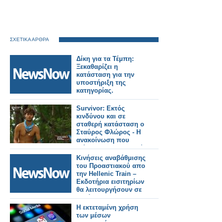
ΣΧΕΤΙΚΑ ΑΡΘΡΑ
Δίκη για τα Τέμπη:
Ξεκαθαρίζει η
κατάσταση για την
υποστήριξη της
κατηγορίας.
Survivor: Εκτός
κινδύνου και σε
σταθερή κατάσταση ο
Σταύρος Φλώρος - Η
ανακοίνωση που
εξέδωσε η παραγωγή
Κινήσεις αναβάθμισης
του Προαστιακού απο
την Hellenic Train –
Εκδοτήρια εισιτηρίων
θα λειτουργήσουν σε
Ν.Πόρους και
Λεπτοκαρυά.
Η εκτεταμένη χρήση
των μέσων