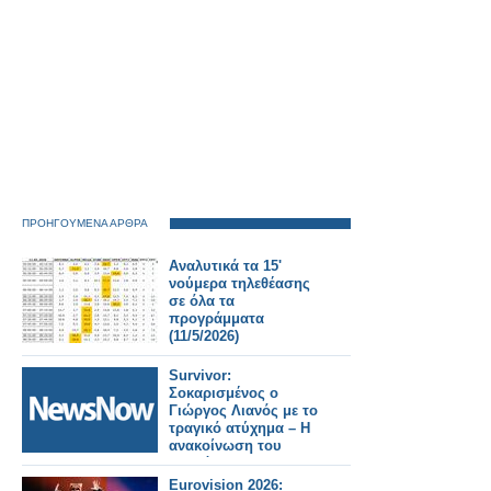
ΠΡΟΗΓΟΥΜΕΝΑ ΑΡΘΡΑ
Αναλυτικά τα 15'
νούμερα τηλεθέασης
σε όλα τα
προγράμματα
(11/5/2026)
Survivor:
Σοκαρισμένος ο
Γιώργος Λιανός με το
τραγικό ατύχημα – Η
ανακοίνωση του
Γρηγόρη
Αρναούτογλου στο
Eurovision 2026: