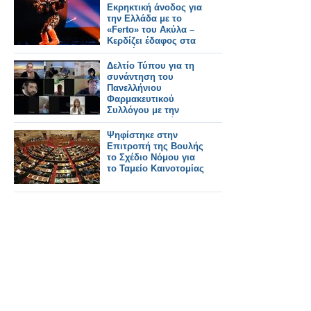
ραδιόφωνο
Εκρηκτική άνοδος για
την Ελλάδα με το
«Ferto» του Ακύλα –
Κερδίζει έδαφος στα
στοιχήματα
Δελτίο Τύπου για τη
συνάντηση του
Πανελλήνιου
Φαρμακευτικού
Συλλόγου με την
Ένωση Ασθενών
Ελλάδας
Ψηφίστηκε στην
Επιτροπή της Βουλής
το Σχέδιο Νόμου για
το Ταμείο Καινοτομίας