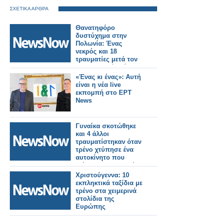
ΣΧΕΤΙΚΑ ΑΡΘΡΑ
Θανατηφόρο
δυστύχημα στην
Πολωνία: Ένας
νεκρός και 18
τραυματίες μετά τον
εκτροχιασμό τρένου.
«Ένας κι ένας»: Αυτή
είναι η νέα live
εκπομπή στο ΕΡΤ
News
Γυναίκα σκοτώθηκε
και 4 άλλοι
τραυματίστηκαν όταν
τρένο χτύπησε ένα
αυτοκίνητο που
διέσχιζε τις γραμμές
στη Νότια
Χριστούγεννα: 10
Καλιφόρνια. Βίντεο.
εκπληκτικά ταξίδια με
τρένο στα χειμερινά
στολίδια της
Ευρώπης