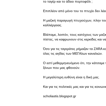
το ταγέρ και το άδειο πορτοφόλι ;
Επιπλέον από μόνο του το πτυχίο δεν λέει
Η μαζική παραγωγή πτυχιούχων, πλην του
καλλιέργειας.
Βλέπαμε, λοιπόν, τους κατόχους των μαζι
πίστες, να καφρωνουν στις κερκίδες και ν
Όσο για τις ταγεράτες ρήμαζαν τα ΖΑRΑ 
όλες τις αηδίες των ΜΕΓΑλων καναλιών.
Ο εστί μεθερμηνευόμενο ότι, την κάτσαμε 
ξένων που μας φθονούν.
Η μεγαλύτερη ευθύνη είναι η δική μας.
Και για τις πολιτικές μας και για τις κοινων
scholiastis.blogspot.gr