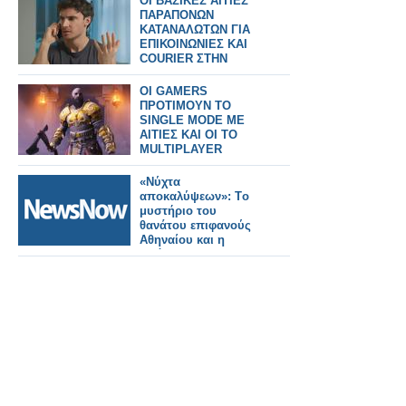
ΟΙ ΒΑΣΙΚΕΣ ΑΙΤΙΕΣ
ΠΑΡΑΠΟΝΩΝ
ΚΑΤΑΝΑΛΩΤΩΝ ΓΙΑ
ΕΠΙΚΟΙΝΩΝΙΕΣ ΚΑΙ
COURIER ΣΤΗΝ
ΕΛΛΑΔΑ
OI GAMERS
ΠΡΟΤΙΜΟΥΝ ΤΟ
SINGLE MODE ΜΕ
ΑΙΤΙΕΣ ΚΑΙ ΟΙ ΤΟ
MULTIPLAYER
«Νύχτα
αποκαλύψεων»: Tο
μυστήριο του
θανάτου επιφανούς
Αθηναίου και η
υπόθεση του «Dr.
Krueger» στο
μικροσκόπιο...