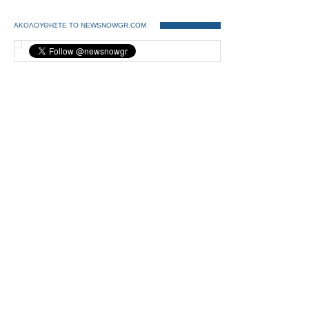
ΑΚΟΛΟΥΘΗΣΤΕ ΤΟ NEWSNOWGR.COM