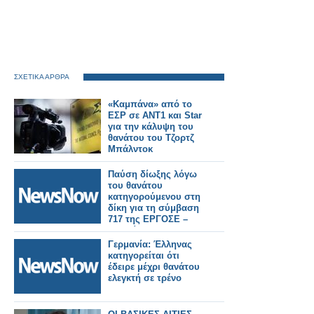
ΣΧΕΤΙΚΑ ΑΡΘΡΑ
«Καμπάνα» από το
ΕΣΡ σε ΑΝΤ1 και Star
για την κάλυψη του
θανάτου του Τζορτζ
Μπάλντοκ
Παύση δίωξης λόγω
του θανάτου
κατηγορούμενου στη
δίκη για τη σύμβαση
717 της ΕΡΓΟΣΕ –
Συνεχίζεται στις 28
Μαΐου.
Γερμανία: Έλληνας
κατηγορείται ότι
έδειρε μέχρι θανάτου
ελεγκτή σε τρένο