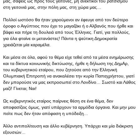
μας, σαφείς ως προς τους γείτονες, μη ανεκτικοί του ρατσισμού
στη γειτονιά μας, στην πόλη μας, στη χώρα μας…
Πολλοί ωστόσο θα ήταν χαρούμενοι αν έφευγε από τον δεύτερο
όροφο ο Αιγύπτιος που έχει το μαγαζάκι ή ο Αλβανός που ήρθε και
βάφει και πήρε τη δουλειά από τους Έλληνες. Γιατί, για πολλούς,
για όλα φταίνε οι μετανάστες! Πάντα η ψεύτικη Δημοκρατία
χρειάζεται μία καραμέλα.
Και μέσα σε όλα, αφού το θέμα είχε τεθεί από τα μέσα ενημέρωσης
και τα δίκτυα κοινωνικής δικτύωσης, ήρθε η δήλωση της ΔημΑρ,
του κυβερνητικού εταίρου, που ζητούσε από την Ελληνική
Ολυμπιακή Επιτροπή να ανακαλέσει την κυρία Παπαχρήστου, γιατί
δεν μπορούσε να μας εκπροσωπεί στο Λονδίνο… Σωστό και Λάθος
μαζί! Γίνεται; Ναι!
Ως κυβερνητικός εταίρος παίρνεις θέση σε ένα θέμα, δεν
αποφασίζεις όμως, γιατί υπάρχουν τα αρμόδια όργανα. Και μην μου
πείτε πως δεν ήταν απόφαση η υπόδειξη…
Άλλο αντιπολίτευση και άλλο κυβέρνηση. Υπάρχει και μία διάκριση
εξουσιών…