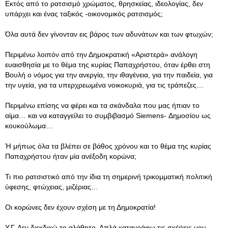
Εκτός από το ρατσισμό χρώματος, θρησκείας, ιδεολογίας, δεν
υπάρχει και ένας ταξικός -οικονομικός ρατσισμός;
Όλα αυτά δεν γίνονταν εις βάρος των αδυνάτων και των φτωχών;
Περιμένω λοιπόν από την Δημοκρατική «Αριστερά» ανάλογη
ευαισθησία με το θέμα της κυρίας Παπαχρήστου, όταν έρθει στη
Βουλή ο νόμος για την ανεργία, την ιθαγένεια, για την παιδεία, για
την υγεία, για τα υπερχρεωμένα νοικοκυριά, για τις τράπεζες…
Περιμένω επίσης να φέρει και τα σκάνδαλα που μας ήπιαν το
αίμα… και να καταγγείλει το συμβιβασμό Siemens- Δημοσίου ως
κουκούλωμα…
Ή μήπως όλα τα βλέπει σε βάθος χρόνου και το θέμα της κυρίας
Παπαχρήστου ήταν μία ανέξοδη κορώνα;
Τι πιο ρατσιστικό από την ίδια τη σημερινή τρικομματική πολιτική
ύφεσης, φτώχειας, μιζέριας…
Οι κορώνες δεν έχουν σχέση με τη Δημοκρατία!
Υ.Γ. Δεν διεκδικώ το αλάθητο. Απλά καταγράφω τις σκέψεις μου…