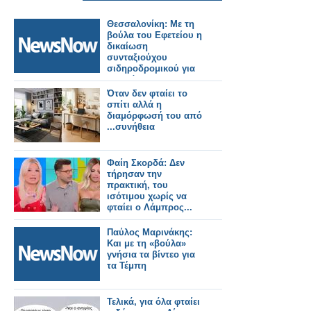
Θεσσαλονίκη: Με τη
βούλα του Εφετείου η
δικαίωση
συνταξιούχου
σιδηροδρομικού για
το σκάνδαλο των
θυρίδων.
Όταν δεν φταίει το
σπίτι αλλά η
διαμόρφωσή του από
...συνήθεια
Φαίη Σκορδά: Δεν
τήρησαν την
πρακτική, του
ισότιμου χωρίς να
φταίει ο Λάμπρος...
Παύλος Μαρινάκης:
Και με τη «βούλα»
γνήσια τα βίντεο για
τα Τέμπη
Τελικά, για όλα φταίει