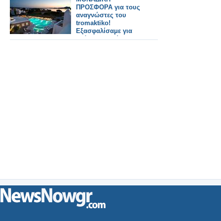
ΠΡΟΣΦΟΡΑ για τους
αναγνώστες του
tromaktiko!
Εξασφαλίσαμε για
εσάς 10+10 δίκλινα
δωμάτια στο Naxos
Resort σε μοναδική
τιμή!