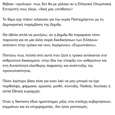
Βέβαια –ομολογώ- πως δεν θα με χάλαγε αν η Ελληνική Ολυμπιακή
Επιτροπή τους έλεγε, «δική μας υπόθεση»!
Το θέμα είχε πλέον τελειώσει για την κυρία Παπαχρήστου με τη
Δημοκρατική παρέμβαση της ΔημΑρ.
Θα ήθελα απλά να ρωτήσω, αν η ΔημΑρ θα παραμείνει τόσο
παρούσα και σε μία άλλη σειρά διεκδικήσεων των Ελλήνων
απέναντι στην τρόικα και τους λεγόμενους «Ευρωπαίους».
Πιστεύω πως πολλά από αυτά που ζητά η τρόικα αντίκεινται στα
ανθρώπινα δικαιώματα, στην ίδια την ύπαρξη του ανθρώπου και
στη δυνατότητα ελεύθερης έκφρασης και ανάπτυξης της
προσωπικότητας.
Πόσο λιγότερο βίαιο είναι για έναν λαό να μην μπορεί να έχει
περίθαλψη, φάρμακα, εργασία, μισθό, σύνταξη, Παιδεία, δουλειές ή
απλά Εθνική κυριαρχία;
Όταν η Siemens έδινε ημιεπίσημες μίζες στα στελέχη κυβερνήσεων,
κομμάτων και σε επιχειρηματίες, δεν ήταν ρατσισμός;