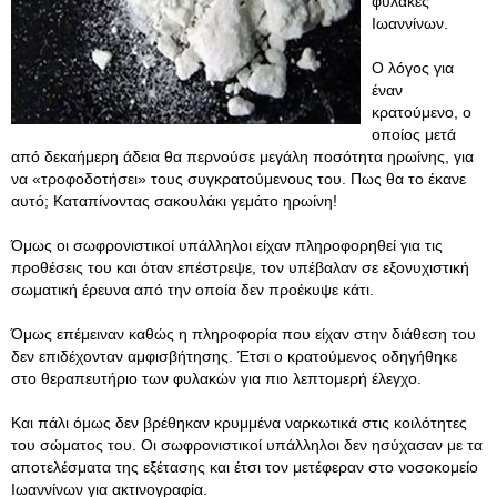
φυλακές
Ιωαννίνων.
Ο λόγος για
έναν
κρατούμενο, ο
οποίος μετά
από δεκαήμερη άδεια θα περνούσε μεγάλη ποσότητα ηρωίνης, για
να «τροφοδοτήσει» τους συγκρατούμενους του. Πως θα το έκανε
αυτό; Καταπίνοντας σακουλάκι γεμάτο ηρωίνη!
Όμως οι σωφρονιστικοί υπάλληλοι είχαν πληροφορηθεί για τις
προθέσεις του και όταν επέστρεψε, τον υπέβαλαν σε εξονυχιστική
σωματική έρευνα από την οποία δεν προέκυψε κάτι.
Όμως επέμειναν καθώς η πληροφορία που είχαν στην διάθεση του
δεν επιδέχονταν αμφισβήτησης. Έτσι ο κρατούμενος οδηγήθηκε
στο θεραπευτήριο των φυλακών για πιο λεπτομερή έλεγχο.
Και πάλι όμως δεν βρέθηκαν κρυμμένα ναρκωτικά στις κοιλότητες
του σώματος του. Οι σωφρονιστικοί υπάλληλοι δεν ησύχασαν με τα
αποτελέσματα της εξέτασης και έτσι τον μετέφεραν στο νοσοκομείο
Ιωαννίνων για ακτινογραφία.