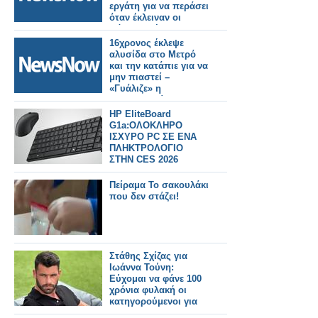
εργάτη για να περάσει
όταν έκλειναν οι
πόρτες τρένου!
16χρονος έκλεψε
αλυσίδα στο Μετρό
και την κατάπιε για να
μην πιαστεί –
«Γυάλιζε» η
ακτινογραφία
HP EliteBoard
G1a:ΟΛΟΚΛΗΡΟ
ΙΣΧΥΡΟ PC ΣΕ ΕΝΑ
ΠΛΗΚΤΡΟΛΟΓΙΟ
ΣΤΗΝ CES 2026
Πείραμα Το σακουλάκι
που δεν στάζει!
Στάθης Σχίζας για
Ιωάννα Τούνη:
Εύχομαι να φάνε 100
χρόνια φυλακή οι
κατηγορούμενοι για
το revenge porn