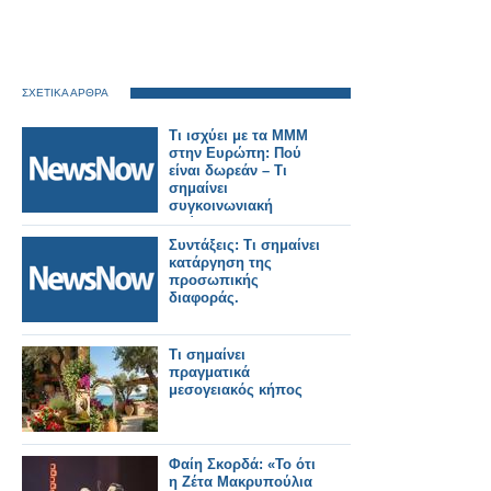
ΣΧΕΤΙΚΑ ΑΡΘΡΑ
Τι ισχύει με τα ΜΜΜ
στην Ευρώπη: Πού
είναι δωρεάν – Tι
σημαίνει
συγκοινωνιακή
φτώχεια.
Συντάξεις: Τι σημαίνει
κατάργηση της
προσωπικής
διαφοράς.
Τι σημαίνει
πραγματικά
μεσογειακός κήπος
Φαίη Σκορδά: «Το ότι
η Ζέτα Μακρυπούλια