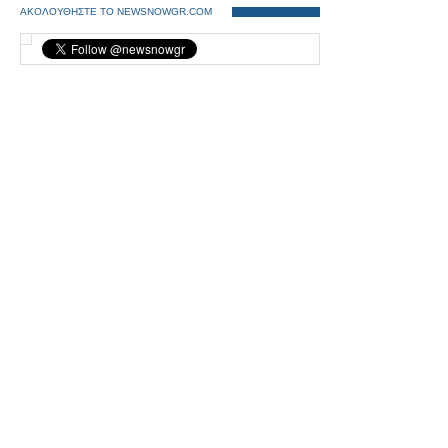
ΑΚΟΛΟΥΘΗΣΤΕ ΤΟ NEWSNOWGR.COM