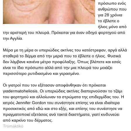
πρόσωπο ενός
ανθρώπου που
για 28 χρόνια
το έβλεπε ο
ήλιος μόνο από
την αριστερή του πλευρά. Πρόκειται για έναν οδηγό φορτηγού από
την Αγγλία.
Μέρα με τη μέρα οι υπεριώδεις ακτίνες του κατέστρεφαν, αργά αλλά
σταθερά το δέρμα από την μεριά που το έβλεπε ο ήλιος. Φυσικά
δεν λάμβανε κανένα μέτρο προφύλαξης. Όπως βλέπετε και εσείς
είναι το ίδιο πρόσωπο αλλά από την μια πλευρά του μοιάζει
περισσότερο ρυτιδιασμένο και γερασμένο.
Οι γιατροί που τον εξέτασαν αποφάνθηκαν ότι πρόκειται
γιαdermatoheliosis. Οι υπεριώδεις ακτίνες διαπερνούσαν το τζάμι
του φορτηγού και αλλοίωναν τα στρώματα της επιδερμίδας του. Η
ιατρός Jennifer Gordon του συνέστησε επίσης να είναι ιδιαίτερα
προσεκτικός από εδώ και στο εξής, και επίσης του συνέστησε να
πραγματοποιεί εξετάσεις ανά τακτά διαστήματα, γιατί κινδυνεύει
από καρκίνο του δέρματος.
Tromaktiko