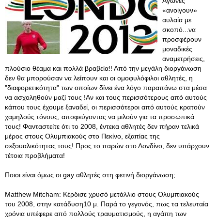
Αγώνες
«ανοίγουν»
αυλαία με
σκοπό...να
προσφέρουν
μοναδικές
αναμετρήσεις,
πλούσιο θέαμα και πολλά βραβεία!! Από την μεγάλη διοργάνωση
δεν θα μπορούσαν να λείπουν και οι ομοφυλόφιλοι αθλητές, η
"διαφορετικότητα" των οποίων δίνει ένα λόγο παραπάνω στα μέσα
να ασχοληθούν μαζί τους !Αν και τους περισσότερους από αυτούς
κάπου τους έχουμε ξαναδεί, οι περισσότεροι από αυτούς κρατούν
χαμηλούς τόνους, αποφεύγοντας να μιλούν για τα προσωπικά
τους! Φανταστείτε ότι το 2008, έντεκα αθλητές δεν πήραν τελικά
μέρος στους Ολυμπιακούς στο Πεκίνο, εξαιτίας της
σεξουαλικότητας τους! Προς το παρών στο Λονδίνο, δεν υπάρχουν
τέτοια προβλήματα!
Ποιοι είναι όμως οι gay αθλητές στη φετινή διοργάνωση;
Matthew Mitcham: Κέρδισε χρυσό μετάλλιο στους Ολυμπιακούς
του 2008, στην κατάδυση10 μ. Παρά το γεγονός, πως τα τελευταία
χρόνια υπέφερε από πολλούς τραυματισμούς, η αγάπη των