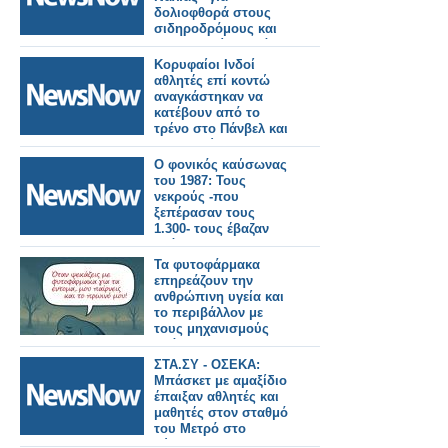
δολιοφθορά στους
σιδηροδρόμους και
διαμαρτυρίες κατά
των Ολυμπιακών
Κορυφαίοι Ινδοί
Αγώνων
αθλητές επί κοντώ
αναγκάστηκαν να
κατέβουν από το
τρένο στο Πάνβελ και
να πληρώσουν
πρόστιμο επειδή
Ο φονικός καύσωνας
μετέφεραν εξοπλισμό
του 1987: Τους
νεκρούς -που
ξεπέρασαν τους
1.300- τους έβαζαν
ακόμα και σε
βαγόνια–ψυγεία του
Τα φυτοφάρμακα
ΟΣΕ!
επηρεάζουν την
ανθρώπινη υγεία και
το περιβάλλον με
τους μηχανισμούς
δράσης τους και
αποτελούν κίνδυνο
ΣΤΑ.ΣΥ - ΟΣΕΚΑ:
για τους επικονιαστές
Μπάσκετ με αμαξίδιο
έπαιξαν αθλητές και
μαθητές στον σταθμό
του Μετρό στο
Σύνταγμα