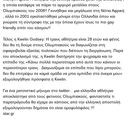
η οποία κατάφερε να πάρει το αργυρό μετάλλιο στους
Ολυμπιακούς του 2008!! Γεννήθηκε και μεγάλωσε στη Νότια Αφρική
, αλλά το 2001 εγκαταστάθηκε μόνιμα στην Ολλανδία όπου και
γνώρισε τη σύντροφο της με την όποια έχουν ίσως το πιο gay
friendly σπίτι του κόσμου!!
Τέλος η Keelin Godsey: Η τρανς αθλήτρια είναι 28 ετών και φέτος
δεν θα τη δούμε στους Ολυμπιακούς να διαγωνίζεται στη
σφαιροβολία εξαιτίας πολιτικών που διέπουν τη διοργάνωση. Παρά
τον αποκλεισμό της, η Keelin διατήρησε την ψυχραιμία και το
επίπεδο της «Κάνω πολλά περισσότερα από αυτά που κάνουν οι
περισσότεροι τρανς . Διαγωνίζομαι σε επίπεδα που λίγοι μπορούν,
δεν θα επιτρέψω σε καμιά ομάδα να μπει εμπόδιο στα όνειρα μου»
εξομολογήθηκε πρόσφατα η Keelin.
Για ένα ρατσιστικό μήνυμα στο twitter... μια ελληνίδα αθλήτρια
αποκλείστηκε από τους φετινούς Ολυμπιακούς, φανταστείτε τι
παρατράγουδα θα είχαμε αν κάποιος από την ελληνική αποστολή
εξομολογούνταν δημόσια ότι είναι ομοφυλόφιλος !!!
star.gr