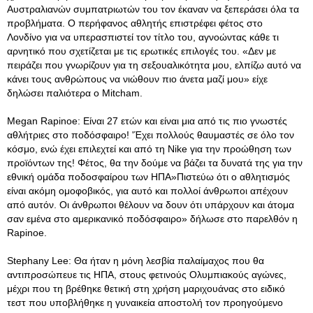
Αυστραλιανών συμπατριωτών του τον έκαναν να ξεπεράσει όλα τα
προβλήματα
. Ο περήφανος αθλητής επιστρέφει φέτος στο
Λονδίνο για να υπερασπιστεί τον τίτλο του, αγνοώντας κάθε τι
αρνητικό που σχετίζεται με τις ερωτικές επιλογές του. «Δεν με
πειράζει που γνωρίζουν για τη σεξουαλικότητα μου, ελπίζω αυτό να
κάνει τους ανθρώπους να νιώθουν πιο άνετα μαζί μου» είχε
δηλώσει παλιότερα ο Mitcham.
Megan Rapinoe: Είναι 27 ετών και είναι μια από τις πιο γνωστές
αθλήτριες στο ποδόσφαιρο! 'Έχει πολλούς θαυμαστές σε όλο τον
κόσμο, ενώ έχει επιλεχτεί και από τη Nike για την προώθηση των
προϊόντων της! Φέτος, θα την δούμε να βάζει τα δυνατά της για την
εθνική ομάδα ποδοσφαίρου των ΗΠΑ»Πιστεύω ότι ο αθλητισμός
είναι ακόμη ομοφοβικός, για αυτό και πολλοί άνθρωποι απέχουν
από αυτόν. Οι άνθρωποι θέλουν να δουν ότι υπάρχουν και άτομα
σαν εμένα στο αμερικανικό ποδόσφαιρο» δήλωσε στο παρελθόν η
Rapinoe.
Stephany Lee: Θα ήταν η μόνη λεσβία παλαίμαχος που θα
αντιπροσώπευε τις ΗΠΑ, στους φετινούς Ολυμπιακούς αγώνες,
μέχρι που τη βρέθηκε θετική στη χρήση μαριχουάνας στο ειδικό
τεστ που υποβλήθηκε η γυναικεία αποστολή τον προηγούμενο