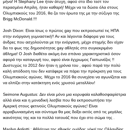
μήνα! Η Stephany Lee ήταν άτυχη, αφού στο ίδιο τεστ τον
περασμένο Απρίλη, ήταν καθαρή! Μέχρι να τα δώσει όλα στους
Ολυμπιακούς του 2016, θα ζει τον έρωτα της με την σύζυγο της
Brigg McDonald.!!!
Josh Dixon: Είναι ίσως ο πρώτος gay που εκπροσωπεί τις ΗΠΑ
στην ενόργανη γυμναστική!! Αν και λέγονται διάφορα για τους
άνδρες που ασχολούνται με την ενόργανη, μέχρι στιγμής δεν είχαν
δει το φως της δημοσιότητας gay αθλητές στο συγκεκριμένο
άθλημα! Ο Josh διαθέτει ακόμη ένα σπάνιο χαρακτηριστικό όσον
αφορά την καταγωγή του, αφού είναι έγχρωμος Γιαπωνέζος !!
Δυστυχώς το 2012 δεν ήταν η χρόνια του , αφού παρά την πολύ
καλή απόδοση του δεν κατάφερε να πάρει την πρόκριση για τους
Ολυμπιακούς αγώνες. Μέχρι το 2016 θα συνεχίσει να αγωνίζεται και
να ελπίζει στην κατάκτηση ενός χρυσού μεταλλίου!
Seimone Augustus: Δεν είναι μόνο μια κορυφαία καλαθοσφαιρίστρια
αλλά είναι και η μοναδική λεσβία που θα εκπροσωπήσει την
Αμερική στους φετινούς Ολυμπιακούς αγώνες! Είναι
αρραβωνιασμένη και σύντομα θα μας δείξει εκτός από τις μεγάλες
ικανότητες της και τα πολλά τατουάζ που έχει στο σώμα της .
Marilyn Agliotti : Αθλήτρια της εθνικής ομάδας χόκεϊ της Ολλανδίας ,