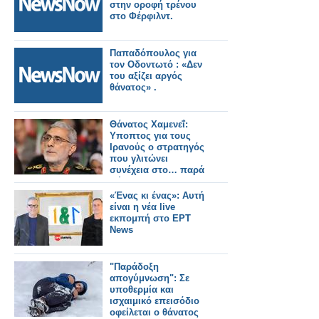
στην οροφή τρένου
στο Φέρφιλντ.
Παπαδόπουλος για
τον Οδοντωτό : «Δεν
του αξίζει αργός
θάνατος» .
Θάνατος Χαμενεΐ:
Υποπτος για τους
Ιρανούς ο στρατηγός
που γλιτώνει
συνέχεια στο… παρά
πέντε
«Ένας κι ένας»: Αυτή
είναι η νέα live
εκπομπή στο ΕΡΤ
News
"Παράδοξη
απογύμνωση": Σε
υποθερμία και
ισχαιμικό επεισόδιο
οφείλεται ο θάνατος