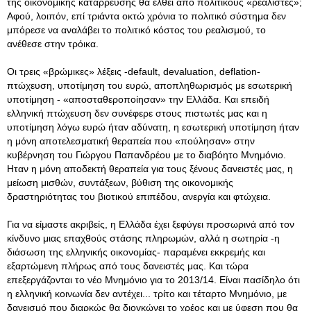
της οικονομικής κατάρρευσης θα έλθει από πολιτικούς «ρεαλιστές»;
Αφού, λοιπόν, επί τριάντα οκτώ χρόνια το πολιτικό σύστημα δεν
μπόρεσε να αναλάβει το πολιτικό κόστος του ρεαλισμού, το
ανέθεσε στην τρόικα.
Οι τρεις «βρώμικες» λέξεις -default, devaluation, deflation-
πτώχευση, υποτίμηση του ευρώ, αποπληθωρισμός με εσωτερική
υποτίμηση - «αποσταθεροποίησαν» την Ελλάδα. Και επειδή
ελληνική πτώχευση δεν συνέφερε στους πιστωτές μας και η
υποτίμηση λόγω ευρώ ήταν αδύνατη, η εσωτερική υποτίμηση ήταν
η μόνη αποτελεσματική θεραπεία που «πούλησαν» στην
κυβέρνηση του Γιώργου Παπανδρέου με το διαβόητο Μνημόνιο.
Ηταν η μόνη αποδεκτή θεραπεία για τους ξένους δανειστές μας, η
μείωση μισθών, συντάξεων, βύθιση της οικονομικής
δραστηριότητας του βιοτικού επιπέδου, ανεργία και φτώχεια.
Για να είμαστε ακριβείς, η Ελλάδα έχει ξεφύγει προσωρινά από τον
κίνδυνο μιας επαχθούς στάσης πληρωμών, αλλά η σωτηρία -η
διάσωση της ελληνικής οικονομίας- παραμένει εκκρεμής και
εξαρτώμενη πλήρως από τους δανειστές μας. Και τώρα
επεξεργάζονται το νέο Μνημόνιο για το 2013/14. Είναι πασίδηλο ότι
η ελληνική κοινωνία δεν αντέχει... τρίτο και τέταρτο Μνημόνιο, με
δανεισμό που διαρκώς θα διογκώνει το χρέος και με ύφεση που θα