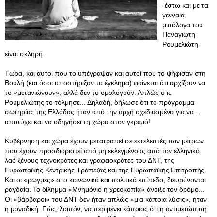
-έστω και με τα
γενναία
μισόλογα του
Παναγιώτη
Ρουμελιώτη-
είναι σκληρή.
Τώρα, και αυτοί που το υπέγραψαν και αυτοί που το ψήφισαν στη
Βουλή (και όσοι υποστήριξαν το έγκλημα) φαίνεται ότι αρχίζουν να
το «μετανιώνουν», αλλά δεν το ομολογούν. Απλώς ο κ.
Ρουμελιώτης το τόλμησε... Δηλαδή, δήλωσε ότι το πρόγραμμα
σωτηρίας της Ελλάδας ήταν από την αρχή σχεδιασμένο για να…
αποτύχει και να οδηγήσει τη χώρα στον γκρεμό!
Κυβέρνηση και χώρα έχουν μετατραπεί σε εκτελεστές των μέτρων
που έχουν προσδιοριστεί από μη εκλεγμένους από τον ελληνικό
λαό ξένους τεχνοκράτες και γραφειοκράτες του ΔΝΤ, της
Ευρωπαϊκής Κεντρικής Τράπεζας και της Ευρωπαϊκής Επιτροπής.
Και οι «ρωγμές» στο κοινωνικό και πολιτικό επίπεδο, διευρύνονται
ραγδαία. Το δίλημμα «Μνημόνιο ή χρεοκοπία» άνοιξε τον δρόμο...
Οι «βάρβαροι» του ΔΝΤ δεν ήταν απλώς «μια κάποια λύσις», ήταν
η μοναδική. Πώς, λοιπόν, να περιμένει κάποιος ότι η αντιμετώπιση