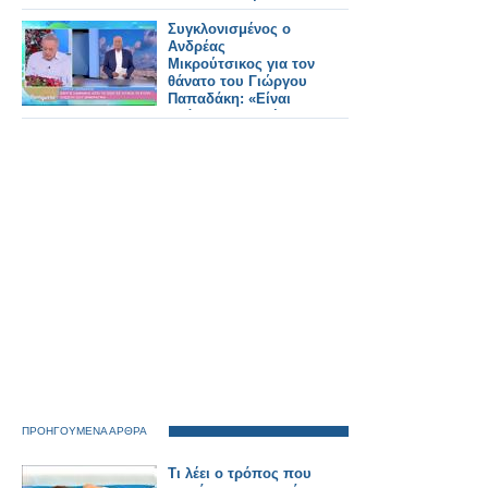
του Πυροσβέστη στο
Μπέλες
Συγκλονισμένος ο
Ανδρέας
Μικρούτσικος για τον
θάνατο του Γιώργου
Παπαδάκη: «Είναι
αδόκητος για μένα
αυτός ο θάνατος»
ΠΡΟΗΓΟΥΜΕΝΑ ΑΡΘΡΑ
Τι λέει ο τρόπος που