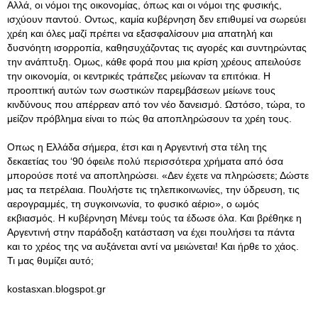
Αλλά, οι νόμοι της οικονομίας, όπως και οι νόμοι της φυσικής,
ισχύουν παντού. Οντως, καμία κυβέρνηση δεν επιθυμεί να σωρεύει
χρέη και όλες μαζί πρέπει να εξασφαλίσουν μια απατηλή και
δυσνόητη ισορροπία, καθησυχάζοντας τις αγορές και συντηρώντας
την ανάπτυξη. Ομως, κάθε φορά που μια κρίση χρέους απειλούσε
την οικονομία, οι κεντρικές τράπεζες μείωναν τα επιτόκια. Η
προοπτική αυτών των σωστικών παρεμβάσεων μείωνε τους
κινδύνους που απέρρεαν από τον νέο δανεισμό. Ωστόσο, τώρα, το
μείζον πρόβλημα είναι το πώς θα αποπληρώσουν τα χρέη τους.
Οπως η Ελλάδα σήμερα, έτσι και η Αργεντινή στα τέλη της
δεκαετίας του ‘90 όφειλε πολύ περισσότερα χρήματα από όσα
μπορούσε ποτέ να αποπληρώσει. «Δεν έχετε να πληρώσετε; Δώστε
μας τα πετρέλαια. Πουλήστε τις τηλεπικοινωνίες, την ύδρευση, τις
αερογραμμές, τη συγκοινωνία, το φυσικό αέριο», ο ωμός
εκβιασμός. Η κυβέρνηση Μένεμ τούς τα έδωσε όλα. Και βρέθηκε η
Αργεντινή στην παράδοξη κατάσταση να έχει πουλήσει τα πάντα
και το χρέος της να αυξάνεται αντί να μειώνεται! Και ήρθε το χάος.
Τι μας θυμίζει αυτό;
kostasxan.blogspot.gr