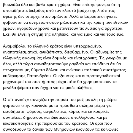
βουλιάζει όλο και βαθύτερα τη χώρα. Είναι επίσης φανερό ότι η
οποιαδήποτε διέξοδος από τον κλειστό βρόχο της λιτότητας-
ύφεσης δεν υπάρχει στον ορίζοντα. Αλλά οι Ευρωπαίοι ηγέτες
φοβούνται να αντιμετωπίσουν ριζοσπαστικά την κρίση των εθνικών
χρεών: αγοράζουν χρόνο και μεταθέτουν τις λύσεις για αργότερα.
Εκεί θα έλθει η στιγμή της αλήθειας, και για εμάς και για τους έξω.
Αναμφίβολα, το ελληνικό κράτος είναι υπερχρεωμένο,
αναποτελεσματικό, αναξιόπιστο, διεφθαρμένο. Οι αδυναμίες της
ελληνικής οικονομίας είναι δομικές και είναι χρόνιες. Τις γνωρίζουμε
όλοι, αλλά τώρα συνειδητοποιούμε ραγδαία και επώδυνα ότι θα
πτωχεύσουμε, θύματα δόλιου και ανίκανου πολιτικού συστήματος
κυβέρνησης Παπανδρέου. Οι εξουσίες και οι προπαγανδιστικοί
μηχανισμοί του συστήματος μέχρι πότε θα χρησιμοποιούν τα
μεγάλα ψέματα σαν όχημα για τις μισές αλήθειες;
Ο «Τιτανικός» συνεχίζει την πορεία του μαζί με όλη τη μιζέρια
φορτώνει στην κοινωνία με τα πρόσθετα σκληρά μέτρα για
εισοδήματα, φόρους, ασφαλιστικό, κύριες και επικουρικές
συντάξεις, δημοσίους και ιδιωτικούς υπαλλήλους, και με
ιδιωτικοποιήσεις της περιουσίας του κράτους. Οι όροι που
συνοδεύουν τα δάνεια των Μνημονίων κλονίζουν τις κοινωνίες.