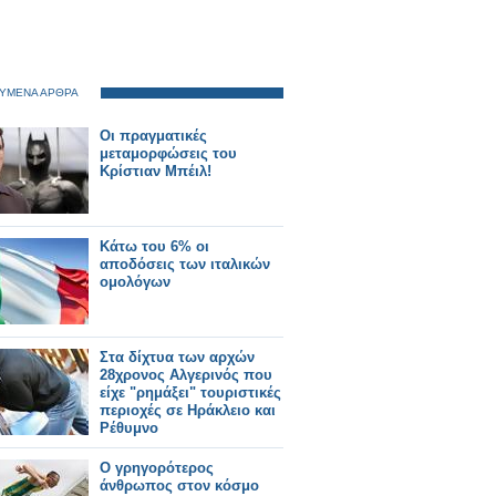
ΥΜΕΝΑ ΑΡΘΡΑ
Οι πραγματικές
μεταμορφώσεις του
Κρίστιαν Μπέιλ!
Κάτω του 6% οι
αποδόσεις των ιταλικών
ομολόγων
Στα δίχτυα των αρχών
28χρονος Αλγερινός που
είχε "ρημάξει" τουριστικές
περιοχές σε Ηράκλειο και
Ρέθυμνο
O γρηγορότερος
άνθρωπος στον κόσμο