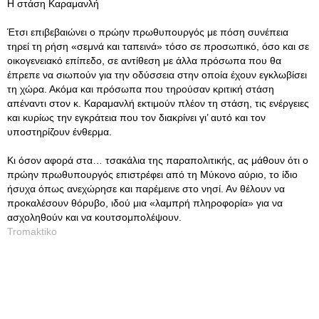
Η στάση Καραμανλή
Έτσι επιβεβαιώνει ο πρώην πρωθυπουργός με πόση συνέπεια
τηρεί τη ρήση «σεμνά και ταπεινά» τόσο σε προσωπικό, όσο και σε
οικογενειακό επίπεδο, σε αντίθεση με άλλα πρόσωπα που θα
έπρεπε να σιωπούν για την οδύσσεια στην οποία έχουν εγκλωβίσει
τη χώρα. Ακόμα και πρόσωπα που τηρούσαν κριτική στάση
απέναντι στον κ. Καραμανλή εκτιμούν πλέον τη στάση, τις ενέργειες
και κυρίως την εγκράτεια που τον διακρίνει γι’ αυτό και τον
υποστηρίζουν ένθερμα.
Κι όσον αφορά στα… τσακάλια της παραπολιτικής, ας μάθουν ότι ο
πρώην πρωθυπουργός επιστρέφει από τη Μύκονο αύριο, το ίδιο
ήσυχα όπως ανεχώρησε και παρέμεινε στο νησί. Αν θέλουν να
προκαλέσουν θόρυβο, ιδού μια «λαμπρή πληροφορία» για να
ασχοληθούν και να κουτσομπολέψουν.
Tromaktiko