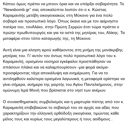
Κάπου όμως πρέπει να μπουν όρια και να υπάρξει σοβαρότητα. Το
“Newsbomb.gr” σας αποκαλύπτει λοιπόν ότι ο κ. Κώστας
Καραμανλής μετέβη οικογενειακώς στη Μύκονο για ένα πολύ
σοβαρό και προσωπικό λόγο. Όπως έκανε και με τον αείμνηστο
πατέρα του, τονΑλέκο, στην Πρώτη Σερρών έτσι τώρα πράττει ο
πρώην πρωθυπουργός και για τα οστά της μητέρας του, Αλίκης. Τα
μεταφέρει στον τόπο καταγωγής της, τη Μύκονο.
Αυτή είναι μια κίνηση ιερού καθήκοντος στη μνήμη της μονάκριβης
μητέρας του. Γι’ αυτόν τον όντως πολύ προσωπικό λόγο του κ.
Καραμανλή, ορισμένοι νοσηροί εγκέφαλοι προσπάθησαν να
σπάσουν πλάκα και να καλαμπουρίσουν -μια φορά ακόμα-
προσφέροντας τάχα αποκάλυψη και ενημέρωση. Για να το
αντιληφθούν καλύτερα ορισμένα λαγωνικά, η μεταφορά ορίστηκε να
γίνει σήμερα, ανήμερα της γιορτής του Αγίου Παντελεήμονος, στην
ομώνυμη Ιερά Μονή που βρίσκεται στο νησί των ανέμων.
Ο συναισθηματικός συμβολισμός και η μαρτυρία πίστης από τον κ.
Καραμανλή επιβεβαιώνει το σεβασμό του σε αρχές και αξίες που
χαρακτηρίζουν την ελληνική ορθόδοξη οικογένεια, τιμώντας κάθε
μέλος τους και κυρίως τους μεγαλύτερους ή τους αοίδιμους .