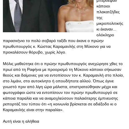
μπέρδεψαν
κάποιοι
πλακατζήδες
της
μικροπολιτικής
κι έκαναν...
ολόκληρο
παρασκήνιο το πολύ σοβαρό ταξίδι που έκανε ο πρώην
πρωθυπουργός κ. Κώστας Καραμανλής στη Μύκονο για να
προκαλέσουν θόρυβο, χωρίς λόγο.
Μόλις μαθεύτηκε ότι ο πρώην πρωθυπουργός ανεχώρησε χθες το
πρωί από τη Ραφήνα με προορισμό τη Μύκονο κάποιοι σήκωσαν
θεούς και δαίμονες για να εντοπίσουν τον κ. Καραμανλή στο πλοίο,
στο λιμάνι, στο αυτοκίνητο ή οπουδήποτε αλλού. Όπως έγινε
γνωστό πριν από λίγη ώρα μάλιστα, επιστρατεύθηκαν μέχρι και
φωτογράφοι ώστε να εντοπίσουν τον πρώην πρωθυπουργό σε
κάποια παραλία και να αναμοχλεύσουν παλαιότερης έμπνευσης
ρεπορτάζ του τύπου ότι «η κοινωνία βρίσκεται σε αδιέξοδο κι ο
Καραμανλής είναι στην παραλία».
Αυτή είναι η αλήθεια