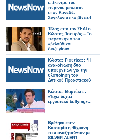
επίκεντρο του
πύρινου μετώπου
στον Καναδά.
Συγκλονιστικό βίντεο!
Τέλος από τον ΣΚΑΪ ο
Κώστας Τσουρός – Το
παρασκήνιο του
«βελούδινου
διαζυγίου»
Κώστας Γιουτίκας: “Η
ανακοίνωση δύο
υπουργείων για την
υλοποίηση του
Δυτικού Προαστιακού
Σιδηρόδρομου, είναι
μια πολύ θετική
Κώστας Μαρτάκης:
εξέλιξη για τη
«Έχω δεχτεί
Θεσσαλονίκη”
εργασιακό bullying»...
Βρέθηκε στην
Καστορία η 45χρονη
που αναζητούνταν με
SILVER ALERT