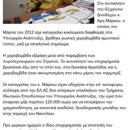
Στο αυτοκίνητο
του 61χρονου
ξενοδόχου κ.
Αρη Μάρκου, ο
οποίος τον
Μάρτιο του 2012 είχε καταγγείλει κυκλώματα διαφθοράς στο
Υπουργείο Ανάπτυξης, βρέθηκε ρωσική χειροβομβίδα αμυντικού
τύπου, μαζί με απειλητικό σημείωμα.
Η χειροβομβίδα εξεράγη μετά από παρέμβαση των
πυροτεχνουργών του Στρατού. Το αυτοκίνητο του επιχειρηματία
βρισκόταν έξω από το σπίτι του, στα Λευκάκια Αργολίδας και η
χειροβομβίδα ήταν ακουμπισμένη στο κάτω μέρος του παρμπρίζ.
Οι καταγγελίες του κ. Μάρκου είχαν οδηγήσει στην επ' αυτοφώρω
σύλληψη από την ΕΛ.ΑΣ δύο επίορκων υπαλλήλων του Τμήματος
Ιδιωτικών Επενδύσεων του Υπουργείου Ανάπτυξης, την ώρα που
έπαιρναν μίζα περίπου 120.000 ευρώ για να επιτρέψουν την
χρηματοδότηση, με κοινοτικά κονδύλια, ξενοδοχειακής μονάδας του
στην περιοχή του Ναυπλίου.
Προ μερικών ημερών ο ίδιος επιχειρηματίας με επιστολή του