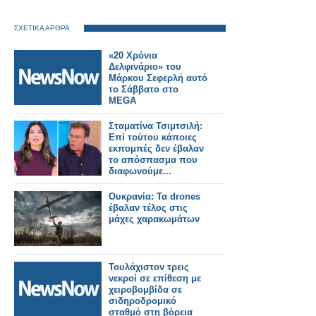
ΣΧΕΤΙΚΑ ΑΡΘΡΑ
«20 Χρόνια
Δελφινάριο» του
Μάρκου Σεφερλή αυτό
το Σάββατο στο
MEGA
Σταματίνα Τσιμτσιλή:
Επί τούτου κάποιες
εκπομπές δεν έβαλαν
το απόσπασμα που
διαφωνούμε...
Ουκρανία: Τα drones
έβαλαν τέλος στις
μάχες χαρακωμάτων
Τουλάχιστον τρεις
νεκροί σε επίθεση με
χειροβομβίδα σε
σιδηροδρομικό
σταθμό στη βόρεια