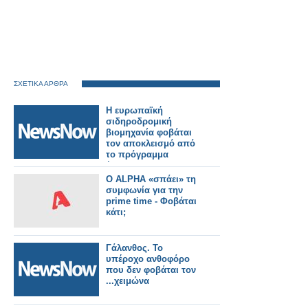
ΣΧΕΤΙΚΑ ΑΡΘΡΑ
Η ευρωπαϊκή
σιδηροδρομική
βιομηχανία φοβάται
τον αποκλεισμό από
το πρόγραμμα
έρευνας και
ανάπτυξης της ΕΕ
Ο ALPHA «σπάει» τη
2028-34.
συμφωνία για την
prime time - Φοβάται
κάτι;
Γάλανθος. Το
υπέροχο ανθοφόρο
που δεν φοβάται τον
...χειμώνα