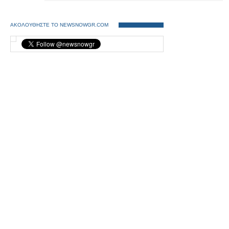
ΑΚΟΛΟΥΘΗΣΤΕ ΤΟ NEWSNOWGR.COM