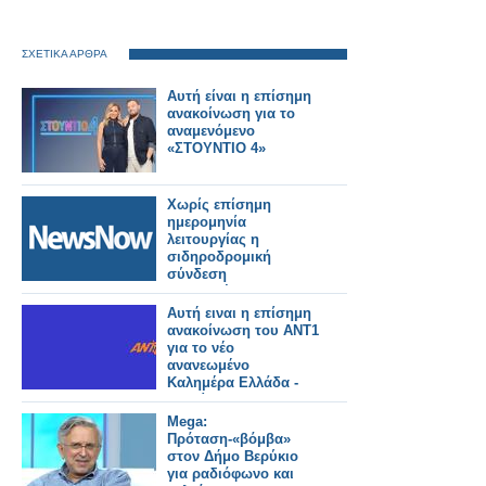
ΣΧΕΤΙΚΑ ΑΡΘΡΑ
Αυτή είναι η επίσημη
ανακοίνωση για το
αναμενόμενο
«ΣΤΟΥΝΤΙΟ 4»
Χωρίς επίσημη
ημερομηνία
λειτουργίας η
σιδηροδρομική
σύνδεση
Βουδαπέστης–
Βελιγραδίου.
Αυτή ειναι η επίσημη
ανακοίνωση του ΑΝΤ1
για το νέο
ανανεωμένο
Καλημέρα Ελλάδα -
Αυτοί θα το
παρουσιάζουν
Mega:
Πρόταση-«βόμβα»
στον Δήμο Βερύκιο
για ραδιόφωνο και