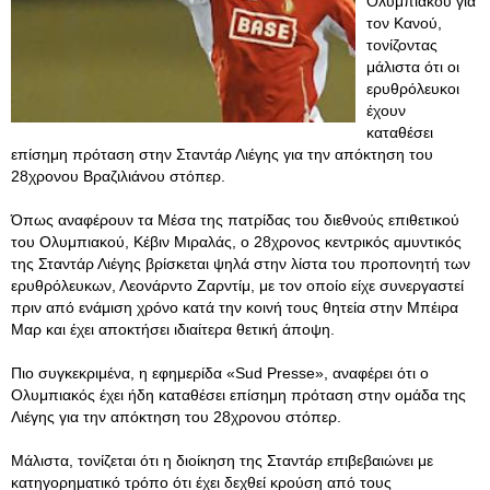
Ολυμπιακού για
τον Κανού,
τονίζοντας
μάλιστα ότι οι
ερυθρόλευκοι
έχουν
καταθέσει
επίσημη πρόταση στην Σταντάρ Λιέγης για την απόκτηση του
28χρονου Βραζιλιάνου στόπερ.
Όπως αναφέρουν τα Μέσα της πατρίδας του διεθνούς επιθετικού
του Ολυμπιακού, Κέβιν Μιραλάς, ο 28χρονος κεντρικός αμυντικός
της Σταντάρ Λιέγης βρίσκεται ψηλά στην λίστα του προπονητή των
ερυθρόλευκων, Λεονάρντο Ζαρντίμ, με τον οποίο είχε συνεργαστεί
πριν από ενάμιση χρόνο κατά την κοινή τους θητεία στην Μπέιρα
Μαρ και έχει αποκτήσει ιδιαίτερα θετική άποψη.
Πιο συγκεκριμένα, η εφημερίδα «Sud Presse», αναφέρει ότι ο
Ολυμπιακός έχει ήδη καταθέσει επίσημη πρόταση στην ομάδα της
Λιέγης για την απόκτηση του 28χρονου στόπερ.
Μάλιστα, τονίζεται ότι η διοίκηση της Σταντάρ επιβεβαιώνει με
κατηγορηματικό τρόπο ότι έχει δεχθεί κρούση από τους