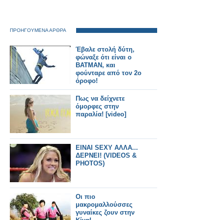
ΠΡΟΗΓΟΥΜΕΝΑ ΑΡΘΡΑ
Έβαλε στολή δύτη,
φώναξε ότι είναι ο
ΒΑΤΜΑΝ, και
φούνταρε από τον 2ο
όροφο!
Πως να δείχνετε
όμορφες στην
παραλία! [video]
ΕΙΝΑΙ SEXY ΑΛΛΑ...
ΔΕΡΝΕΙ! (VIDEOS &
PHOTOS)
Οι πιο
μακρομαλλούσσες
γυναίκες ζουν στην