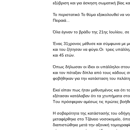
εξύβριση και για άσκηση σωματική βίας κα
To περιστατικό Το θύμα εξακολουθεί να ν
Πειραιά...
Όλα έγιναν το βράδυ της 21ης Ιουλίου, σ
Ένας 31χρονος μέθυσε και σύμφωνα με μα
και του ζήτησαν να φύγει.Οι τρεις υπάλληλ
και 45 ετών.
Όπως δήλωσαν οι ίδιοι οι υπάλληλοι στου
και τον πέταξαν δίπλα από τους κάδους σ
φοβήθηκαν για την κατάσταση του πελάτη
Εκεί είπαν πως ήταν μεθυσμένος και ότι 
εξέτασαν κατάλαβαν ότι τα χτυπήματα στο
Tου πρόσφεραν αμέσως τις πρώτες βοήθε
Η σοβαρότητα της κατάστασής του οδήγησ
μεταφέρθηκε στο Τζάνειο νοσοκομείο, όπ
διαπιστώθηκε μετά την αξονική τομογραφί