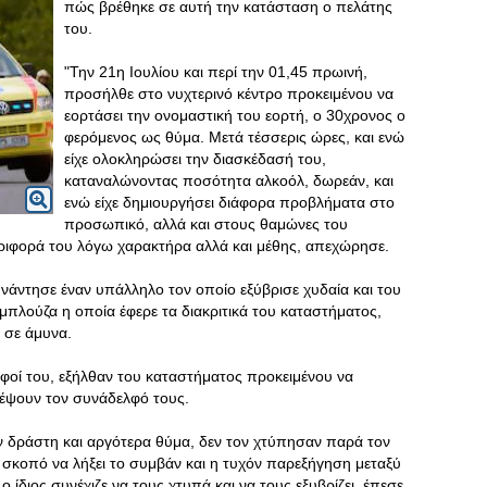
πώς βρέθηκε σε αυτή την κατάσταση ο πελάτης
του.
"Την 21η Ιουλίου και περί την 01,45 πρωινή,
προσήλθε στο νυχτερινό κέντρο προκειμένου να
εορτάσει την ονομαστική του εορτή, ο 30χρονος ο
φερόμενος ως θύμα. Μετά τέσσερις ώρες, και ενώ
είχε ολοκληρώσει την διασκέδασή του,
καταναλώνοντας ποσότητα αλκοόλ, δωρεάν, και
ενώ είχε δημιουργήσει διάφορα προβλήματα στο
προσωπικό, αλλά και στους θαμώνες του
ιφορά του λόγω χαρακτήρα αλλά και μέθης, απεχώρησε.
νάντησε έναν υπάλληλο τον οποίο εξύβρισε χυδαία και του
ν μπλούζα η οποία έφερε τα διακριτικά του καταστήματος,
 σε άμυνα.
φοί του, εξήλθαν του καταστήματος προκειμένου να
έψουν τον συνάδελφό τους.
 δράστη και αργότερα θύμα, δεν τον χτύπησαν παρά τον
σκοπό να λήξει το συμβάν και η τυχόν παρεξήγηση μεταξύ
ίδιος συνέχιζε να τους χτυπά και να τους εξυβρίζει, έπεσε