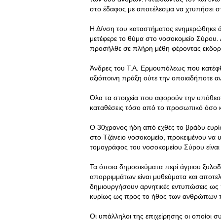
στο έδαφος με αποτέλεσμα να χτυπήσει στ
Η Δ/νση του καταστήματος ενημερώθηκε άμ
μετέφερε το θύμα στο νοσοκομείο Σύρου.
προσήλθε σε πλήρη μέθη φέροντας εκδο
Άνδρες του Τ.Α. Ερμουπόλεως που κατέφ
αξιόποινη πράξη ούτε την οποιαδήποτε α
Όλα τα στοιχεία που αφορούν την υπόθεση
καταθέσεις τόσο από το προσωπικό όσο 
Ο 30χρονος ήδη από εχθές το βράδυ ευρίσ
στο Τζάνειο νοσοκομείο, προκειμένου να υ
τομογράφος του νοσοκομείου Σύρου είναι
Τα όποια δημοσιεύματα περί άγριου ξυλοδ
απορριμμάτων είναι μυθεύματα και αποτελ
δημιουργήσουν αρνητικές εντυπώσεις ως 
κυρίως ως προς το ήθος των ανθρώπων π
Οι υπάλληλοι της επιχείρησης οι οποίοι 