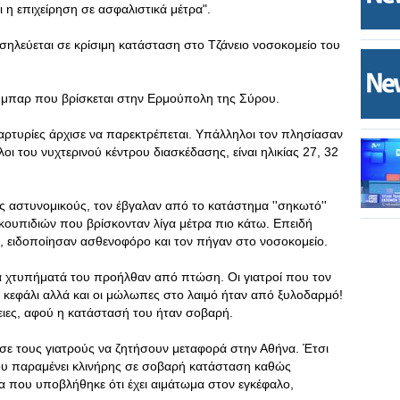
ι η επιχείρηση σε ασφαλιστικά μέτρα".
οσηλεύεται σε κρίσιμη κατάσταση στο Τζάνειο νοσοκομείο του
ε μπαρ που βρίσκεται στην Ερμούπολη της Σύρου.
ρτυρίες άρχισε να παρεκτρέπεται. Υπάλληλοι τον πλησίασαν
οι του νυχτερινού κέντρου διασκέδασης, είναι ηλικίας 27, 32
ς αστυνομικούς, τον έβγαλαν από το κατάστημα ''σηκωτό''
κουπιδιών που βρίσκονταν λίγα μέτρα πιο κάτω. Επειδή
, ειδοποίησαν ασθενοφόρο και τον πήγαν στο νοσοκομείο.
τα χτυπήματά του προήλθαν από πτώση. Οι γιατροί που τον
 κεφάλι αλλά και οι μώλωπες στο λαιμό ήταν από ξυλοδαρμό!
ιες, αφού η κατάστασή του ήταν σοβαρή.
ε τους γιατρούς να ζητήσουν μεταφορά στην Αθήνα. Έτσι
ου παραμένει κλινήρης σε σοβαρή κατάσταση καθώς
α που υποβλήθηκε ότι έχει αιμάτωμα στον εγκέφαλο,