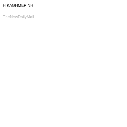
Η ΚΑΘΗΜΕΡΙΝΗ
TheNewDailyMail