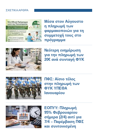
ΣΧΕΤΙΚΑ ΑΡΘΡΑ
Μέσα στον Αύγουστο
η πληρωμή των
φαρμακοποιών για τη
συμμετοχή τους στο
πρόγραμμα
πρόληψης της
παχυσαρκίας
Νεότερη ενημέρωση
για την πληρωμή των
20€ ανά συνταγή ΦΥΚ
ΠΦΣ: Αίσιο τέλος
στην πληρωμή των
ΦΥΚ ΥΠΕΘΑ
Ιανουαρίου
ΕΟΠΥΥ: Πληρωμή
95% Φεβρουαρίου
σήμερα (2/4) αντί για
7/4 – Παρέμβαση ΠΦΣ
και συντονισμένη