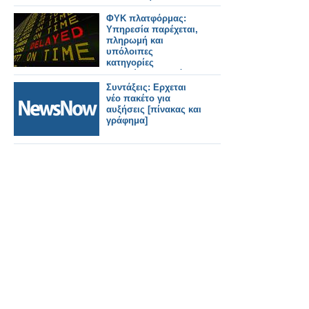
συνεργασία
ΦΥΚ πλατφόρμας:
Υπηρεσία παρέχεται,
πληρωμή και
υπόλοιπες
κατηγορίες
αγνοούνται– Εκτός
εκκαθάρισης και τον
Συντάξεις: Ερχεται
Μάρτιο
νέο πακέτο για
αυξήσεις [πίνακας και
γράφημα]