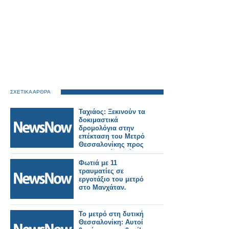
ΣΧΕΤΙΚΑ ΑΡΘΡΑ
Ταχιάος: Ξεκινούν τα
δοκιμαστικά
δρομολόγια στην
επέκταση του Μετρό
Θεσσαλονίκης προς
Καλαμαριά – Στόχος η
λειτουργία έως το
Φωτιά με 11
τέλος του μήνα.
τραυματίες σε
εργοτάξιο του μετρό
στο Μανχάταν.
Το μετρό στη δυτική
Θεσσαλονίκη: Αυτοί