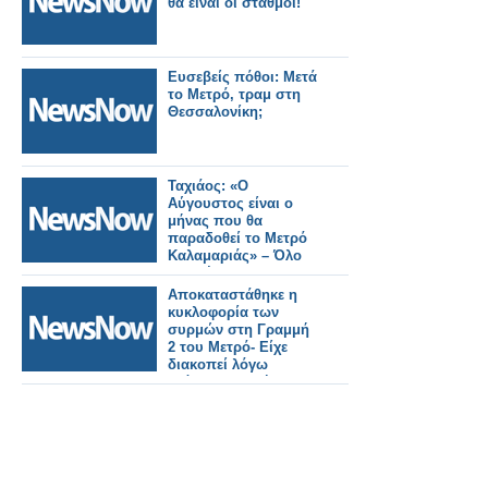
θα είναι οι σταθμοί!
Ευσεβείς πόθοι: Μετά
το Μετρό, τραμ στη
Θεσσαλονίκη;
Ταχιάος: «Ο
Αύγουστος είναι ο
μήνας που θα
παραδοθεί το Μετρό
Καλαμαριάς» – Όλο
το σχέδιο για τις
επεκτάσεις στη
Αποκαταστάθηκε η
δυτική Θεσσαλονίκη.
κυκλοφορία των
συρμών στη Γραμμή
2 του Μετρό- Είχε
διακοπεί λόγω
ατόμου στη σήραγγα.