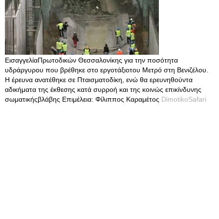
ΕισαγγελίαΠρωτοδικών Θεσσαλονίκης για την ποσότητα
υδράργυρου που βρέθηκε στο εργοτάξιοτου Μετρό στη Βενιζέλου.
Η έρευνα ανατέθηκε σε Πταισματοδίκη, ενώ θα ερευνηθούντα
αδικήματα της έκθεσης κατά συρροή και της κοινώς επικίνδυνης
σωματικήςβλάβης Επιμέλεια: Φίλιππος Καραμέτος
DimotikoSafari