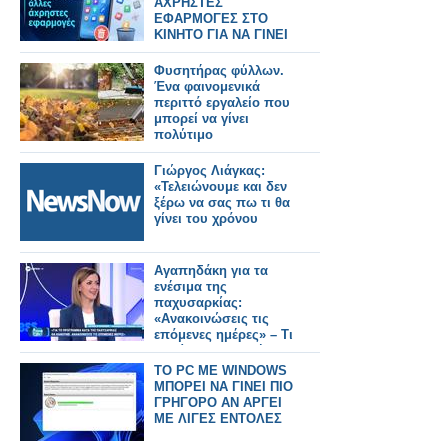
ΑΧΡΗΣΤΕΣ
ΕΦΑΡΜΟΓΕΣ ΣΤΟ
ΚΙΝΗΤΟ ΓΙΑ ΝΑ ΓΙΝΕΙ
ΠΙΟ ΓΡΗΓΟΡΟ
Φυσητήρας φύλλων.
Ένα φαινομενικά
περιττό εργαλείο που
μπορεί να γίνει
πολύτιμο
Γιώργος Λιάγκας:
«Τελειώνουμε και δεν
ξέρω να σας πω τι θα
γίνει του χρόνου
Αγαπηδάκη για τα
ενέσιμα της
παχυσαρκίας:
«Ανακοινώσεις τις
επόμενες ημέρες» – Τι
θα γίνει με τους ήδη
ενταγμένους
TO PC ME WINDOWS
δικαιούχους (video)
ΜΠΟΡΕΙ ΝΑ ΓΙΝΕΙ ΠΙΟ
ΓΡΗΓΟΡΟ ΑΝ ΑΡΓΕΙ
ΜΕ ΛΙΓΕΣ ΕΝΤΟΛΕΣ