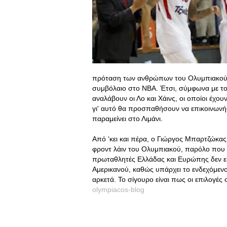
πρόταση των ανθρώπων του Ολυμπιακού α
συμβόλαιο στο NBA. Έτσι, σύμφωνα με το
αναλάβουν οι Λο και Χάινς, οι οποίοι έχο
γι' αυτό θα προσπαθήσουν να επικοινωνή
παραμείνει στο Λιμάνι.
Από ‘κει και πέρα, ο Γιώργος Μπαρτζώκας 
φροντ λάιν του Ολυμπιακού, παρόλο που ο 
πρωταθλητές Ελλάδας και Ευρώπης δεν είν
Αμερικανού, καθώς υπάρχει το ενδεχόμεν
αρκετά. Το σίγουρο είναι πως οι επιλογές
olympiacos-blog