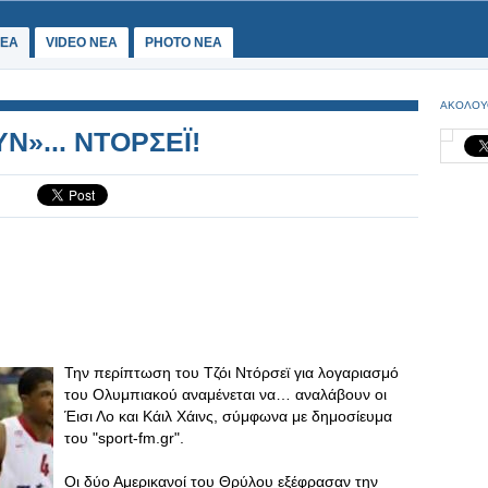
ΕΑ
VIDEO NEA
PHOTO NEA
ΑΚΟΛΟΥ
Ν»... ΝΤΟΡΣΕΪ!
Την περίπτωση του Τζόι Ντόρσεϊ για λογαριασμό
του Ολυμπιακού αναμένεται να… αναλάβουν οι
Έισι Λο και Κάιλ Χάινς, σύμφωνα με δημοσίευμα
του "sport-fm.gr".
Οι δύο Αμερικανοί του Θρύλου εξέφρασαν την