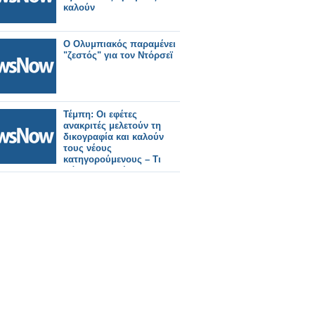
καλούν
Ο Ολυμπιακός παραμένει
"ζεστός" για τον Ντόρσεϊ
Τέμπη: Οι εφέτες
ανακριτές μελετούν τη
δικογραφία και καλούν
τους νέους
κατηγορούμενους – Τι
ψάχνει η Αρχή για το
ξέπλυμα μαύρου
χρήματος