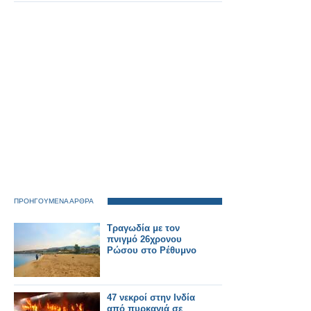
υδρογόνο στην Ινδία,
αποκαλώντας το
επιτυχημένο
παράδειγμα της
καμπάνιας «Make in
India»
ΠΡΟΗΓΟΥΜΕΝΑ ΑΡΘΡΑ
Τραγωδία με τον
πνιγμό 26χρονου
Ρώσου στο Ρέθυμνο
47 νεκροί στην Ινδία
από πυρκαγιά σε