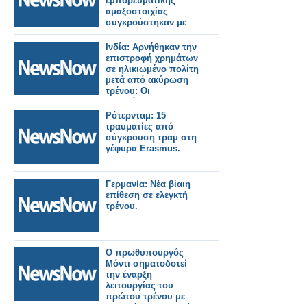
εμπορευματικής
αμαξοστοιχίας
συγκρούστηκαν με
οχήματα.
Ινδία: Αρνήθηκαν την
επιστροφή χρημάτων
σε ηλικιωμένο πολίτη
μετά από ακύρωση
τρένου: Οι
σιδηρόδρομοι
διατάχθηκαν να
Ρότερνταμ: 15
καταβάλουν
τραυματίες από
αποζημίωση 25.000
σύγκρουση τραμ στη
Ρουπίες.
γέφυρα Erasmus.
Γερμανία: Νέα βίαιη
επίθεση σε ελεγκτή
τρένου.
Ο πρωθυπουργός
Μόντι σηματοδοτεί
την έναρξη
λειτουργίας του
πρώτου τρένου με