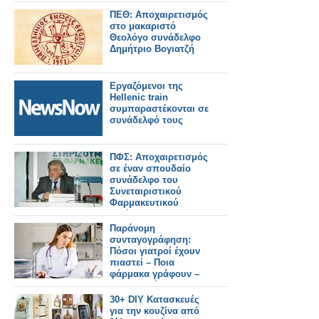
ακτινογραφία
ΠΕΘ: Αποχαιρετισμός
στο μακαριστό
Θεολόγο συνάδελφο
Δημήτριο Βογιατζή
Εργαζόμενοι της
Hellenic train
συμπαραστέκονται σε
συνάδελφό τους
ΠΦΣ: Αποχαιρετισμός
σε έναν σπουδαίο
συνάδελφο του
Συνεταιριστικού
Φαρμακευτικού
Κινήματος
Παράνομη
συνταγογράφηση:
Πόσοι γιατροί έχουν
πιαστεί – Ποια
φάρμακα γράφουν –
Οι περιοχές
«πρωταθλήτριες» στις
30+ DIY Κατασκευές
παραβάσεις
για την κουζίνα από