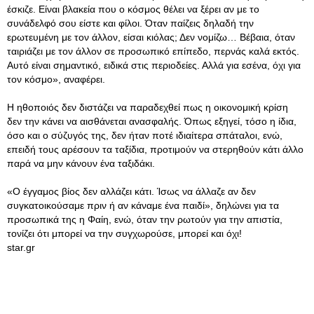
έσκιζε. Είναι βλακεία που ο κόσμος θέλει να ξέρει αν με το
συνάδελφό σου είστε και φίλοι. Όταν παίζεις δηλαδή την
ερωτευμένη με τον άλλον, είσαι κιόλας; Δεν νομίζω… Βέβαια, όταν
ταιριάζει με τον άλλον σε προσωπικό επίπεδο, περνάς καλά εκτός.
Αυτό είναι σημαντικό, ειδικά στις περιοδείες. Αλλά για εσένα, όχι για
τον κόσμο», αναφέρει.
Η ηθοποιός δεν διστάζει να παραδεχθεί πως η οικονομική κρίση
δεν την κάνει να αισθάνεται ανασφαλής. Όπως εξηγεί, τόσο η ίδια,
όσο και ο σύζυγός της, δεν ήταν ποτέ ιδιαίτερα σπάταλοι, ενώ,
επειδή τους αρέσουν τα ταξίδια, προτιμούν να στερηθούν κάτι άλλο
παρά να μην κάνουν ένα ταξιδάκι.
«Ο έγγαμος βίος δεν αλλάζει κάτι. Ίσως να άλλαζε αν δεν
συγκατοικούσαμε πριν ή αν κάναμε ένα παιδί», δηλώνει για τα
προσωπικά της η Φαίη, ενώ, όταν την ρωτούν για την απιστία,
τονίζει ότι μπορεί να την συγχωρούσε, μπορεί και όχι!
star.gr