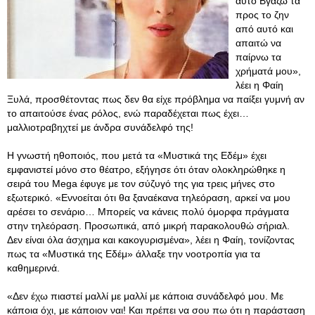
αυτό Βγάζω τα
προς το ζην
από αυτό και
απαιτώ να
παίρνω τα
χρήματά μου»,
λέει η Φαίη
Ξυλά, προσθέτοντας πως δεν θα είχε πρόβλημα να παίξει γυμνή αν
το απαιτούσε ένας ρόλος, ενώ παραδέχεται πως έχει…
μαλλιοτραβηχτεί με άνδρα συνάδελφό της!
Η γνωστή ηθοποιός, που μετά τα «Μυστικά της Εδέμ» έχει
εμφανιστεί μόνο στο θέατρο, εξήγησε ότι όταν ολοκληρώθηκε η
σειρά του Mega έφυγε με τον σύζυγό της για τρεις μήνες στο
εξωτερικό. «Εννοείται ότι θα ξαναέκανα τηλεόραση, αρκεί να μου
αρέσει το σενάριο… Μπορείς να κάνεις πολύ όμορφα πράγματα
στην τηλεόραση. Προσωπικά, από μικρή παρακολουθώ σήριαλ.
Δεν είναι όλα άσχημα και κακογυρισμένα», λέει η Φαίη, τονίζοντας
πως τα «Μυστικά της Εδέμ» άλλαξε την νοοτροπία για τα
καθημερινά.
«Δεν έχω πιαστεί μαλλί με μαλλί με κάποια συνάδελφό μου. Με
κάποια όχι, με κάποιον ναι! Και πρέπει να σου πω ότι η παράσταση