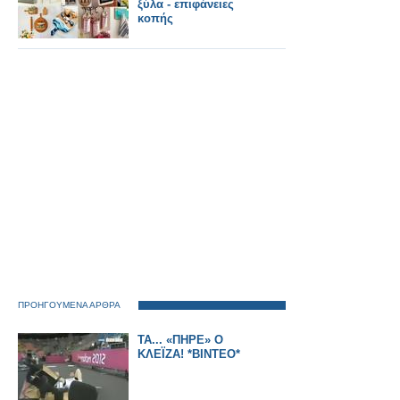
ξύλα - επιφάνειες
κοπής
ΠΡΟΗΓΟΥΜΕΝΑ ΑΡΘΡΑ
ΤΑ... «ΠΗΡΕ» Ο
ΚΛΕΪΖΑ! *ΒΙΝΤΕΟ*