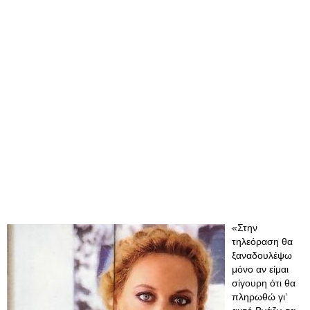
​«Στην
τηλεόραση θα
ξαναδουλέψω
μόνο αν είμαι
σίγουρη ότι θα
πληρωθώ γι’