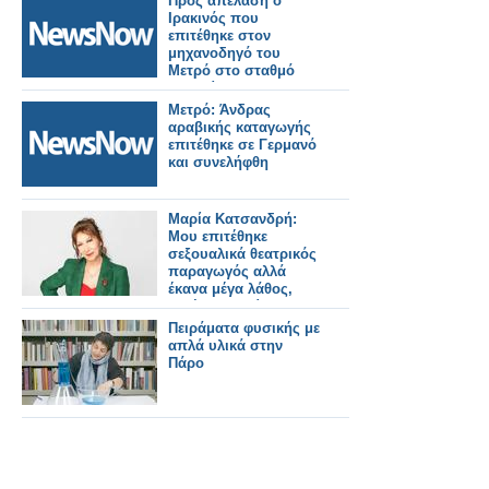
Προς απέλαση ο
Ιρακινός που
επιτέθηκε στον
μηχανοδηγό του
Μετρό στο σταθμό
«Δουκίσσης
Πλακεντίας
Μετρό: Άνδρας
αραβικής καταγωγής
επιτέθηκε σε Γερμανό
και συνελήφθη
Μαρία Κατσανδρή:
Μου επιτέθηκε
σεξουαλικά θεατρικός
παραγωγός αλλά
έκανα μέγα λάθος,
αντέδρασα βίαια
Πειράματα φυσικής με
απλά υλικά στην
Πάρο