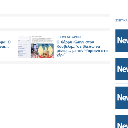
ΣΧΕΤΙΚΑ
ΕΠΟΜΕΝΟ ΑΡΘΡΟ
υμα: Ο
Ο Χάρρυ Κλυνν στον
ίναι…
Κουβέλη..."σε βλέπω να
μένεις… με τον Ψαριανό στο
χέρι"!