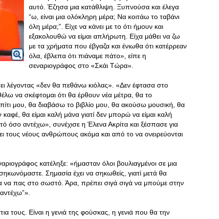
αυτό. Έζησα μια κατάθλιψη. Ξυπνούσα και έλεγα
“ω, είναι μια ολόκληρη μέρα; Να κοιτάω το ταβάνι
όλη μέρα;”. Είχε να κάνει με το ότι ήμουν και
εξακολουθώ να είμαι απλήρωτη. Είχα μάθει να ζω
με τα χρήματα που έβγαζα και ένιωθα ότι κατέρρεαν
όλα, έβλεπα ότι πιάναμε πάτο», είπε η
σεναριογράφος στο «Σκάι Τώρα».
ι λέγοντας «δεν θα πεθάνω κιόλας». «Δεν έφτασα στο
έλω να σκέφτομαι ότι θα έρθουν νέα μέτρα, θα το
πίτι μου, θα διαβάσω το βιβλίο μου, θα ακούσω μουσική, θα
καφέ, θα είμαι καλή μάνα γιατί δεν μπορώ να είμαι καλή
τό όσο αντέχω», συνέχισε η Έλενα Ακρίτα και ξέσπασε για
ζει τους νέους ανθρώπους ακόμα και από το να ονειρεύονται
εναριογράφος κατέληξε: «ήμασταν όλοι βουλιαγμένοι σε μια
σηκωνόμαστε. Σημασία έχει να σηκωθείς, γιατί μετά θα
ια να πας στο σωστό. Άρα, πρέπει σιγά σιγά να μπούμε στην
 αντέχω”».
τια τους. Είναι η γενιά της φούσκας, η γενιά που θα την