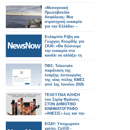
«Μεσογειακή
Πρωτοβουλία
Ασφάλειας: Μια
στρατηγική ευκαιρία
για την Ελλάδα» –
Ανάλυση του
Κωνσταντίνου
Ευλαμπία Ρέβη και
Μπαλωμένου
Γιώργος Κουρδής για
ΣΚΑΪ: «Θα δώσουμε
την ευκαιρία στο
κανάλι να αλλάξει τη
στάση του»
ΠΦΣ: Τελευταία
παράταση της
έναρξης λειτουργίας
της νέας πύλης ΚΜΕΣ
από 1ης Ιουνίου 2026
ΤΕΛΕΥΤΑΙΑ ΚΛΗΣΗ
του Σερίφ Φράνσις
ΣΤΟΝ ΔΗΜΟΤΙΚΟ
ΚΙΝΗΜΑΤΟΓΡΑΦΟ
«ΑΝΕΣΙΣ» έως και την
Τετάρτη 15 Απριλίου
2026
ΕΟΔΥ: Υποχωρούν
γρίπη, CoViD -