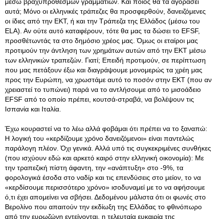
μέσω βραχυπρόθεσμων γραμματίων. Και ποιος θα τα αγοράσει
αυτά; Μόνο οι ελληνικές τράπεζες θα προσφερθούν, δανειζόμενες
οι ίδιες από την ΕΚΤ, ή και την Τράπεζα της Ελλάδος (μέσω του
ELA). Αν ούτε αυτό καταφέρουν, τότε θα μας τα δώσει το EFSF,
προσθέτωντάς τα στο δημόσιο χρέος μας. Όμως οι εταίροι μας
προτιμούν την άντληση των χρημάτων αυτών από την ΕΚΤ μέσω
των ελληνικών τραπεζών. Γιατί; Επειδή προτιμούν, σε περίπτωση
που μας πετάξουν έξω και διαγράψουμε μονομερώς τα χρέη μας
προς την Ευρώπη, να χρωστάμε αυτό το ποσόν στην ΕΚΤ (που αν
χρειαστεί το τυπώνει) παρά να το αντλήσουμε από το μισοάδειο
EFSF από το οποίο πρέπει, κουτσά-στραβά, να βολέψουν τις
Ισπανία και Ιταλία.
Έχω κουραστεί να το λέω αλλά φοβάμαι ότι πρέπει να το ξαναπώ:
Η λογική του «κερδίζουμε χρόνο δανειζόμενοι» είναι παντελώς
παράλογη πλέον. Όχι γενικά. Αλλά υπό τις συγκεκριμένες συνθήκες
(που ισχύουν εδώ και αρκετό καιρό στην ελληνική οικονομία): Με
την τραπεζική πίστη άφαντη, την «ανάπτυξη» στο -9%, τα
φορολογικά έσοδα στο ναδίρ και τις επενδύσεις στο μείον, το να
«κερδίσουμε περισσότερο χρόνο» ισοδυναμεί με το να αφήσουμε
ό,τι έχει απομείνει να σβήσει. Δεδομένου μάλιστα ότι οι φωνές στο
Βερολίνο που απαιτούν την εκδίωξη της Ελλάδας το φθινόπωρο
από την ευρωζώνη εντείνονται, η τελευταία ευκαιρία της