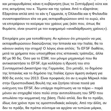
και μεταρρυθμίσεις κάνει η κυβέρνηση (έως το Σεπτέμβριο) ούτε και
στις εκτιμήσεις του κ. Τόμσεν και της τρόικα. Από τι εξαρτάται;
Εξαρτάται απλά από το εάν η Γερμανία, η Ολλανδία και η Φινλανδία
συναποφασίσουν είτε να μας εκπαραθυρώσουν από το ευρώ, είτε
να επιτρέψουν το κούρεμα του χρέους μας (κάτι που, όπως θα
θυμάστε, είναι γνωστό με τον ευφημισμό «αναδιάρθρωση χρέους»).
Επιτρέψτε μου μια τοποθέτηση: Αν κρίνουν ότι μπορούν να μας
εκπαραθυρώσουν διασώζοντας την Ισπανία και την Ιταλία, θα το
κάνουν εκείνη την στιγμή! Ο λόγος είναι απλός: Το EFSF διαθέτει,
μετά τα χρήματα που υποσχέθηκε στις ισπανικές τράπεζες, άλλα
80 με 90 δις. Όσο για το ESM, τον μόνιμο μηχανισμό που θα
αντικαταστήσει το EFSF, έχει κολλήσει η ίδρυσή του στο
Συνταγματικό Δικαστήριο της Γερμανίας. Στο μεταξύ, το δημόσιο
της Ισπανίας και το δημόσιο της Ιταλίας έχουν άμεση ανάγκη για
800 δις εντός του 2013. Είναι προφανές ότι αν η κυρία Μέρκελ πάει
στην Ομοσπονδιακή Βουλή της και ζητήσει τέτοια ποσά για
ενίσχυση του EFSF, δεν υπάρχει περίπτωση να τα πάρει – παρά
μόνον αν στηριχθεί τόσο πολύ στην αντιπολίτευση του SPD που
απωλέσει την κομματική της βάση. Πολύ απλά, δεν θα το πράξει,
ιδίως ένα χρόνο πριν τις ομοσπονδιακές εκλογές. Από την άλλη, αν
δεν το πράξει, θα πρέπει σύντομα να αρχίσει να τυπώνει μάρκα,