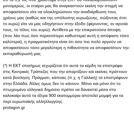
μονομερώς, οι εταίροι μας θα αναγκαστούν εκείνη την στιγμή να
αποφασίσουν είτε να ολοκληρώσουν την αναδιάρθωση τους
χρέους μας (καθώς και της υπόλοιπης ευρωζώνης, σώζοντας έτσι
το ευρώ) είτε να μας οδηγήσουν στην έξοδο (φέρνοντας, εν αγνοία
τους, το τέλος του ευρώ). Αντίθετα με την επικρατούσα άποψη
(που λέει πως όσο περισσότερο καθυστερεί αυτή η απόφαση τόσο
καλύτερα), η πραγματικότητα είναι ότι όσο πιο πολύ αργούν να
αποφασίσουν τόσο μεγαλύτερη η πιθανότητα να αποφασίσουν την
εκπαραθύρωσή μας.
(*) Η ΕΚΤ επισήμως ισχυρίζεται ότι αυτά τα κέρδη τα επιστρέφει
στις Κεντρικές Τράπεζες που την απαρτίζουν και εκείνες πράττουν
κατά βούληση. Πράγματι, κάποιες (π.χ. η Γαλλική) τα επιστρέφουν
στην Ελλάδα. Άλλες όμως δεν το κάνουν. Μόνο και μόνο ότι το
πτωχευμένο ελληνικό δημόσιο πρέπει να δανειστεί μέσα στο
καλοκαίρι αυτά τα έξτρα 900 εκατομμύρια αποτελεί μομφή για τα
περί ευρωπαϊκής αλληλλεγγύης.
protagon.gr