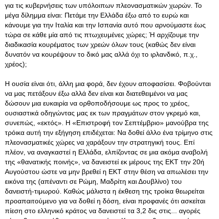
για τις κυβερνήσεις των υπόλοιπων πλεονασματικών χωρών. Το
μέγα δίλημμα είναι: Πετάμε την Ελλάδα έξω από το ευρώ και
κάνουμε για την Ιταλία και την Ισπανία αυτό που αρνούμαστε έως
τώρα σε κάθε μία από τις πτωχευμένες χώρες; Ή αρχίζουμε την
διαδικασία κουρέματος των χρεών όλων τους (καθώς δεν είναι
δυνατόν να κουρέψουν το δικό μας αλλά όχι το ιρλανδικό, π.χ.,
χρέος);
Η ουσία είναι ότι, άλλη μια φορά, δεν έχουν αποφασίσει. Φοβούνται
να μας πετάξουν έξω αλλά δεν είναι και διατεθειμένοι να μας
δώσουν μια ευκαιρία να ορθοποδήσουμε ως προς το χρέος,
ουσιαστικά οδηγώντας μας εκ των πραγμάτων στον γκρεμό και,
συνεπώς, «εκτός». Η «Επιστροφή τον Σεπτέμβριο» μανούβρα της
τρόικα αυτή την εξήγηση επιδέχεται: Να δοθεί άλλο ένα τρίμηνο στις
πλεονασματικές χώρες να χαράξουν την στρατηγική τους. Επί
πλέον, να αναγκαστεί η Ελλάδα, ελπίζοντας σε μια ακόμα αναβολή
της «θανατικής ποινής», να δανειστεί εκ μέρους της ΕΚΤ την 20ή
Αυγούστου ώστε να μην βρεθεί η ΕΚΤ στην θέση να απωλέσει την
εικόνα της (απέναντι σε Ρώμη, Μαδρίτη και Δουβλίνο) του
δανειστή-τιμωρού. Καθώς μάλιστα η έκθεση της τροίκα θεωρείται
προαπαιτούμενο για να δοθεί η δόση, είναι προφανές ότι ασκείται
πίεση στο ελληνικό κράτος να δανειστεί τα 3,2 δις στις... αγορές