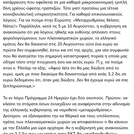
κατάρρευση που οφείλεται σε μια καθαρά μακροοικονομική τριπλή
δίνη χρέους-ύφεσης-τραπεζών. Τότε γιατί προτείνω μια τέτοια
κοινοβουλευτική υπερκινητικότητα; Για καθαρά επικοινωνιακούς
λόγους: Για να πούμε στην Ευρώπη: «Μεταρρυθμίσεις θέλατε;
Νάτες!» Παράλληλα, κατά τις 5 με 10 Αυγούστου, η κυβέρνηση να
ανακοινώσει ότι για λόγους ηθικής και ευθύνης απέναντι στους
φορολογούμενους των πλεονασματικών χωρών, το ελληνικό
κράτος δεν θα δανειστεί στις 20 Αυγούστου ούτε ένα ευρώ αν
πρώτα δεν συμφωνηθεί, έστω και επί της αρχής, μια νέα συμφωνία
που θα ανατρέπει την σημερινή καταστροφική πορεία η οποία μας
οδηγεί τόσο στην πτώχευση όσο και εκτός ευρώ. Π.χ. να πούμε
στον κ. Ρέσλερ τα εξής: «Αφού λέτε ότι θα μας διώξετε από το
ευρώ, εμείς με ποιο δικαιώμα θα δανειστούμε από εσάς 3,2 δις σε
ευρώ δεδομένου ότι, όταν μας διώξετε, δεν θα έχουμε ευρώ να σας
ξεπληρώσουμε;»
Το εν λόγω Πρόγραμμα 24 Ημερών έχει δύο σκοπούς: Πρώτον, να
κλείσει τα στόματα όσων συνεχίζουν να αναφέρονται στην αδυναμία
της ελληνικής κυβέρνησης να νομοθετεί «μεταρρυθμίσεις».
Δεύτερον, να εξαναγκάσει την κα Μέρκελ και τους υπόλοιπους
ηγέτες των πλεονασματικών χωρών να αποφασίσουν τι θα κάνουν
με την Ελλάδα μια ώρα αρχίτερα. Αν η κυβέρνησή μας ανακοινώσει
ότι τα 3,2 δις που χρωστάμε στην ΕΚΤ θα «αναδιαρθωθούν»