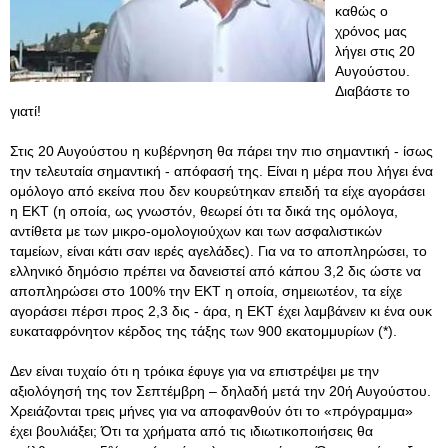
καθώς ο
χρόνος μας
λήγει στις 20
Αυγούστου.
Διαβάστε το
γιατί!
Στις 20 Αυγούστου η κυβέρνηση θα πάρει την πιο σημαντική - ίσως
την τελευταία σημαντική - απόφασή της. Είναι η μέρα που λήγει ένα
ομόλογο από εκείνα που δεν κουρεύτηκαν επειδή τα είχε αγοράσει
η ΕΚΤ (η οποία, ως γνωστόν, θεωρεί ότι τα δικά της ομόλογα,
αντίθετα με των μικρο-ομολογιούχων και των ασφαλιστικών
ταμείων, είναι κάτι σαν ιερές αγελάδες). Για να το αποπληρώσει, το
ελληνικό δημόσιο πρέπει να δανειστεί από κάπου 3,2 δις ώστε να
αποπληρώσει στο 100% την ΕΚΤ η οποία, σημειωτέον, τα είχε
αγοράσει πέρσι προς 2,3 δις - άρα, η ΕΚΤ έχει λαμβάνειν κι ένα ουκ
ευκαταφρόνητον κέρδος της τάξης των 900 εκατομμυρίων (*).
Δεν είναι τυχαίο ότι η τρόικα έφυγε για να επιστρέψει με την
αξιολόγησή της τον Σεπτέμβρη – δηλαδή μετά την 20ή Αυγούστου
.
Χρειάζονται τρεις μήνες για να αποφανθούν ότι το «πρόγραμμα»
έχει βουλιάξει; Ότι τα χρήματα από τις ιδιωτικοποιήσεις θα