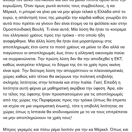
ευρωζώνη. Όταν όμως ρωτά αυτούς τους συμβούλους, η κα
Μέρκελ, τι μπορεί να γίνει για να μην φύγει τελικά η Ελλάδα από το
ευρώ, η απάντησή τους της μαυρίζει την καρδιά καθώς γνωρίζει ότι
αυτά που πρέπει να γίνουν δεν είναι έτοιμη να τα ψελλίσει καν στην
Ομοσπονδιακή Βουλή. Τι είναι αυτά; Μία λύση θα ήταν το κούρεμα
του ελληνικού χρέους προς την τρόικα - στο οποίο ήδη
αναφέρθηκα. Μια άλλη λύση θα ήταν ένα μορατόριουμ στις
αποπληρωμές έτσι ώστε το ποσό χρέους να μείνει το ίδιο αλλά να
παγώσουν οι αποπληρωμές έως ότου η ελληνική οικονομία παύει
να συρρικνώνεται. Την πρώτη λύση δεν θα την αποδεχθεί η ΕΚΤ,
καθώς ανατρέπει πλήρως το δόγμα της ότι τα χρέη προς εκείνη
είναι ιερά. Την δεύτερη λύση την απορρίπτουν οι πλεονασματικές
χώρες καθώς κάτι τέτοιο θα ακύρωνε την πολιτική επιβολής
σκληρής λιτότητας στην Ισπανία και στην Ιταλία. Γιατί; Επειδή η
λιτότητα αυτή φέρνει με μαθηματική ακρίβεια την ύφεση. Άρα, εάν
το τέλος της ύφεσης ήταν προαπαιτούμενο για τις αποπληρωμές
από της χώρες της Περιφέρειας προς την τρόικα (όπως θα έπρεπε
να ισχύει σε μια νομισματική ένωση), τότε η επιβολή λιτότητας σε
χώρες όπως η Ισπανία θα ισοδυναμούσε με το να τους επιτρέπεται
να μην αποπληρώνουν τα χρέη τους!
Μπρος γκρεμός και πίσω ρέμα λοιπόν για την κα Μέρκελ. Όπως και