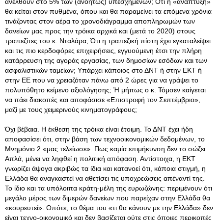
ανέλθουν στο 5% των (ανοήτως) υπεσχημένων; Ότι η «ανάπτυξη»
θα κείται στον πυθμένα, όπου και θα παραμείνει τα επόμενα χρόνια
τινάζοντας στον αέρα το χρονοδιάγραμμα αποπληρωμών των
δανείων μας προς την τρόικα αρχικά και (μετά το 2020) στους
τραπεζίτες του κ. Νταλάρα; Ότι η τραπεζική πίστη έχει εγκαταλείψει
και τις πιο κερδοφόρες επιχειρήσεις, εγγυούμενη έτσι την πλήρη
κατάρρευση της αγοράς εργασίας, των δημοσίων εσόδων και των
ασφαλιστικών ταμείων; Υπάρχει κάποιος στο ΔΝΤ ή στην ΕΚΤ ή
στην ΕΕ που να χρειαζόταν πάνω από 2 ώρες για να γράψει το
πολυπόθητο κείμενο αξιολόγησης; Ή μήπως ο κ. Τόμσεν καίγεται
να πάει διακοπές και αποφάσισε «Επιστροφή τον Σεπτέμβριο»,
μαζί με τους χειμερινούς κινηματογράφους;
Όχι βέβαια. Η έκθεση της τρόικα είναι έτοιμη. Το ΔΝΤ έχει ήδη
αποφασίσει ότι, στην βάση των τεχνοοικονομικών δεδομένων, το
Μνημόνιο 2 «μας τελείωσε». Πως καμία επιμήκυνση δεν το σώζει.
Απλά, μένει να ληφθεί η πολιτική απόφαση. Αντίστοιχα, η ΕΚΤ
γνωρίζει άψογα ακριβώς τα ίδια και κατανοεί ότι, κάποια στιγμή, η
Ελλάδα θα αναγκαστεί να αθετίσει τις υποχρεώσεις απέναντί της.
Το ίδιο και τα υπόλοιπα κράτη-μέλη της ευρωζώνης: περιμένουν ότι
μεγάλο μέρος των διμερών δανείων που παρείχαν στην Ελλάδα θα
«κουρευτεί». Οπότε, το θέμα του «τι θα κάνουν με την Ελλάδα» δεν
είναι τεχνο-οικονομικό και δεν βασίζεται ούτε στις όποιες περικοπές