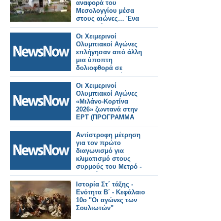
αναφορά του
Μεσολογγίου μέσα
στους αιώνες… Ένα
ευλαβικό
προσκύνημα στους
Οι Χειμερινοί
αθάνατους νεκρούς…
Ολυμπιακοί Αγώνες
200 χρόνια μετά, 10
επλήγησαν από άλλη
Απριλίου 1826 – 10
μια ύποπτη
Απριλίου 2026…
δολιοφθορά σε
σιδηροδρομικές
υπηρεσίες
Οι Χειμερινοί
Ολυμπιακοί Αγώνες
«Μιλάνο-Κορτίνα
2026» ζωντανά στην
ΕΡΤ (ΠΡΟΓΡΑΜΜΑ
ΜΕΤΑΔΟΣΕΩΝ)
Αντίστροφη μέτρηση
για τον πρώτο
διαγωνισμό για
κλιματισμό στους
συρμούς του Μετρό -
Τι αλλάζει στους
συρμούς
Ιστορία Στ΄ τάξης -
Ενότητα Β΄ - Κεφάλαιο
10ο "Οι αγώνες των
Σουλιωτών"