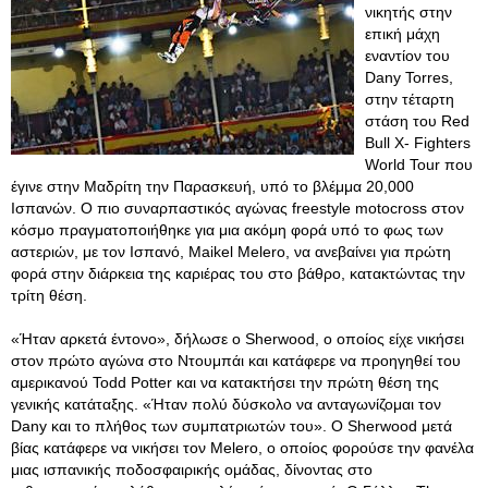
νικητής στην
επική μάχη
εναντίον του
Dany Torres,
στην τέταρτη
στάση του Red
Bull X- Fighters
World Tour που
έγινε στην Μαδρίτη την Παρασκευή, υπό το βλέμμα 20,000
Ισπανών. Ο πιο συναρπαστικός αγώνας freestyle motocross στον
κόσμο πραγματοποιήθηκε για μια ακόμη φορά υπό το φως των
αστεριών, με τον Ισπανό, Maikel Melero, να ανεβαίνει για πρώτη
φορά στην διάρκεια της καριέρας του στο βάθρο, κατακτώντας την
τρίτη θέση.
«Ήταν αρκετά έντονο», δήλωσε ο Sherwood, ο οποίος είχε νικήσει
στον πρώτο αγώνα στο Ντουμπάι και κατάφερε να προηγηθεί του
αμερικανού Todd Potter και να κατακτήσει την πρώτη θέση της
γενικής κατάταξης. «Ήταν πολύ δύσκολο να ανταγωνίζομαι τον
Dany και το πλήθος των συμπατριωτών του». Ο Sherwood μετά
βίας κατάφερε να νικήσει τον Melero, ο οποίος φορούσε την φανέλα
μιας ισπανικής ποδοσφαιρικής ομάδας, δίνοντας στο