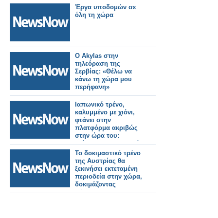
να
Έργα υποδομών σε
δραστηριοποιηθούν
όλη τη χώρα
στην κατασκευή
τροχαίου υλικού στη
χώρα.
Ο Akylas στην
τηλεόραση της
Σερβίας: «Θέλω να
κάνω τη χώρα μου
περήφανη»
Ιαπωνικό τρένο,
καλυμμένο με χιόνι,
φτάνει στην
πλατφόρμα ακριβώς
στην ώρα του:
«Τίποτα δεν σταματά
σε αυτή τη χώρα!»
Το δοκιμαστικό τρένο
της Αυστρίας θα
ξεκινήσει εκτεταμένη
περιοδεία στην χώρα,
δοκιμάζοντας
σύγχρονες
τεχνολογίες
εμπορευματικών
μεταφορών