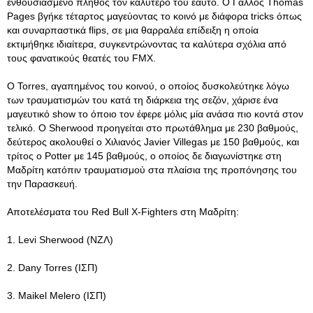
ενθουσιασμένο πλήθος τον καλύτερό του εαυτό. Ο Γάλλος Thomas
Pages βγήκε τέταρτος μαγεύοντας το κοινό με διάφορα tricks όπως
και συναρπαστικά flips, σε μια θαρραλέα επίδειξη η οποία
εκτιμήθηκε ιδιαίτερα, συγκεντρώνοντας τα καλύτερα σχόλια από
τους φανατικούς θεατές του FMX.
Ο Torres, αγαπημένος του κοινού, ο οποίος δυσκολεύτηκε λόγω
των τραυματισμών του κατά τη διάρκεια της σεζόν, χάρισε ένα
μαγευτικό show το όποιο τον έφερε μόλις μία ανάσα πιο κοντά στον
τελικό. Ο Sherwood προηγείται στο πρωτάθλημα με 230 βαθμούς,
δεύτερος ακολουθεί ο Χιλιανός Javier Villegas με 150 βαθμούς, και
τρίτος ο Potter με 145 βαθμούς, ο οποίος δε διαγωνίστηκε στη
Μαδρίτη κατόπιν τραυματισμού στα πλαίσια της προπόνησης του
την Παρασκευή.
Αποτελέσματα του Red Bull X-Fighters στη Μαδρίτη:
1. Levi Sherwood (ΝΖΛ)
2. Dany Torres (ΙΣΠ)
3. Maikel Melero (ΙΣΠ)