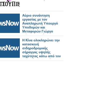
Αύριο συνάντηση
εργασίας με τον
Αναπληρωτή Υπουργό
Υποδομών και
Μεταφορών Γιώργο
Κώτσηρα θα έχει ο
Κωνσταντίνος
Η Κίνα ολοκληρώνει την
Γκιουλέκας.
κατασκευή
σιδηροδρομικής
σήραγγας υψηλής
ταχύτητας κάτω από τον
ποταμό Γιανγκτσέ.