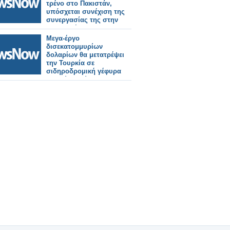
τρένο στο Πακιστάν,
υπόσχεται συνέχιση της
συνεργασίας της στην
καταπολέμηση της
τρομοκρατίας.
Μεγα-έργο
δισεκατομμυρίων
δολαρίων θα μετατρέψει
την Τουρκία σε
σιδηροδρομική γέφυρα
μεταξύ Ευρώπης και
Ασίας.