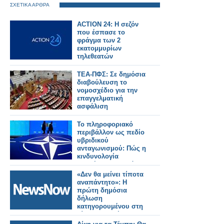
ΣΧΕΤΙΚΑ ΑΡΘΡΑ
ACTION 24: Η σεζόν
που έσπασε το
φράγμα των 2
εκατομμυρίων
τηλεθεατών
ΤΕΑ-ΠΦΣ: Σε δημόσια
διαβούλευση το
νομοσχέδιο για την
επαγγελματική
ασφάλιση
Το πληροφοριακό
περιβάλλον ως πεδίο
υβριδικού
ανταγωνισμού: Πώς η
κινδυνολογία
επηρέασε τη δημόσια
συζήτηση για τη
«Δεν θα μείνει τίποτα
Σύνοδο του ΝΑΤΟ
αναπάντητο»: Η
-Γράφει ο Δρ.
πρώτη δημόσια
Κωνσταντίνος Π.
δήλωση
Μπαλωμένος
κατηγορουμένου στη
δίκη για τα Τέμπη .