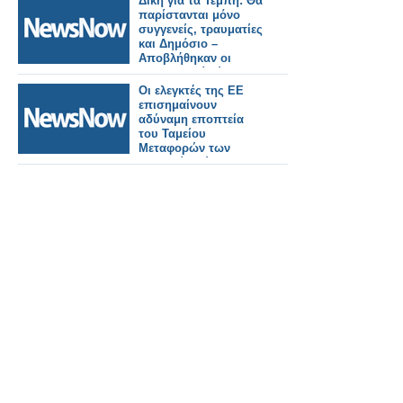
Δίκη για τα Τέμπη: Θα
παρίστανται μόνο
συγγενείς, τραυματίες
και Δημόσιο –
Αποβλήθηκαν οι
Δικηγορικοί Σύλλογοι
και το σωματείο των
Οι ελεγκτές της ΕΕ
μηχανοδηγών.
επισημαίνουν
αδύναμη εποπτεία
του Ταμείου
Μεταφορών των
Βαλκανίων ύψους 527
εκατομμυρίων ευρώ.