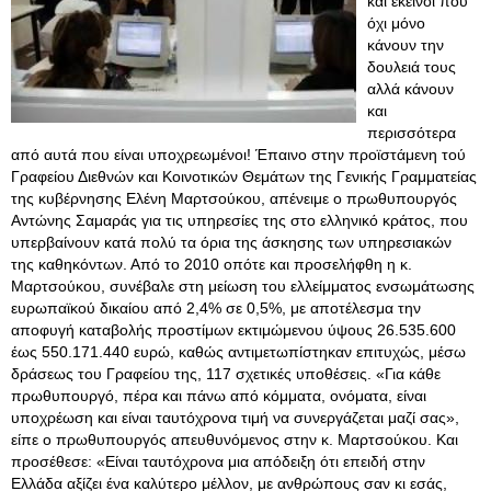
και εκείνοι που
όχι μόνο
κάνουν την
δουλειά τους
αλλά κάνουν
και
περισσότερα
από αυτά που είναι υποχρεωμένοι! Έπαινο στην προϊστάμενη τού
Γραφείου Διεθνών και Κοινοτικών Θεμάτων της Γενικής Γραμματείας
της κυβέρνησης Ελένη Μαρτσούκου, απένειμε ο πρωθυπουργός
Αντώνης Σαμαράς για τις υπηρεσίες της στο ελληνικό κράτος, που
υπερβαίνουν κατά πολύ τα όρια της άσκησης των υπηρεσιακών
της καθηκόντων. Από το 2010 οπότε και προσελήφθη η κ.
Μαρτσούκου, συνέβαλε στη μείωση του ελλείμματος ενσωμάτωσης
ευρωπαϊκού δικαίου από 2,4% σε 0,5%, με αποτέλεσμα την
αποφυγή καταβολής προστίμων εκτιμώμενου ύψους 26.535.600
έως 550.171.440 ευρώ, καθώς αντιμετωπίστηκαν επιτυχώς, μέσω
δράσεως του Γραφείου της, 117 σχετικές υποθέσεις. «Για κάθε
πρωθυπουργό, πέρα και πάνω από κόμματα, ονόματα, είναι
υποχρέωση και είναι ταυτόχρονα τιμή να συνεργάζεται μαζί σας»,
είπε ο πρωθυπουργός απευθυνόμενος στην κ. Μαρτσούκου. Kαι
προσέθεσε: «Είναι ταυτόχρονα μια απόδειξη ότι επειδή στην
Ελλάδα αξίζει ένα καλύτερο μέλλον, με ανθρώπους σαν κι εσάς,