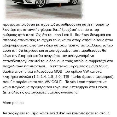
πραγματοποιούνται με πυρετώδεις ρυθμούς και αυτή τη φορά το
λιοντάρι της ισπανικής φίρμας θα..."βρυχάται" σε πιο σπορ
ρυθμούς από ποτέ. Όχι ότι τα Leon I και ΙΙ...δεν ήταν δυναμικά και
σπορτίφ απεναντίας το σχήμα τους και το σπορ στήσιμό τους ήταν
αξιομνημόνευτα από τον ειδικό αυτοκινητισιτκό τύπο...Όμως το νέο
Leon απ' ότι δείχνουν και οι φωτογραφίες που παραθέτουμε θα
κάνει την διαφορά και θα αναγκάσει τον ανταγωνισμό να
επαναδιαπραγματευτεί τους όρους με τους οποίους συμμετέχει στο
παιχνίδι των εντυπώσεων.. Το ισπανικό μικρομεσαίο μοντέλο θα
βασίζεται στην νέα πλατφόρμα MQB του ομίλου VW και στα
κινητήρια σύνολα (1.2, 1.4, 1.8, 2.0lt TSI - turbo άμεσου ψεκασμού)
που θα φοράει και το νέο VW GOLF. To νέο Leon πρόκειται να
κάνει παγκόσμια πρεμιέρα τον ερχόμενο Σεπτέμβριο στο Παρίσι.
Δείτε όλες τις φωτογραφίες υψηλής ανάλυσης:
More photos
Αν σας άρεσε το θέμα κάντε ένα “Like” και κοινοποιήστε το στους