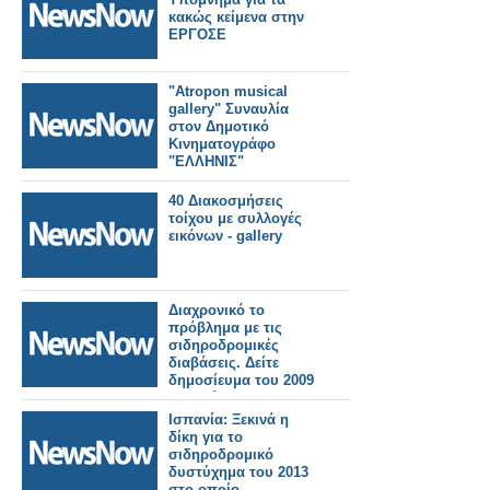
κακώς κείμενα στην
ΕΡΓΟΣΕ
"Atropon musical
gallery" Συναυλία
στον Δημοτικό
Κινηματογράφο
"ΕΛΛΗΝΙΣ"
40 Διακοσμήσεις
τοίχου με συλλογές
εικόνων - gallery
Διαχρονικό το
πρόβλημα με τις
σιδηροδρομικές
διαβάσεις. Δείτε
δημοσίευμα του 2009
και ανάρτηση των
«Σιδηροδρομικών
Ισπανία: Ξεκινά η
Νέων» το 2013
δίκη για το
σιδηροδρομικό
δυστύχημα του 2013
στο οποίο