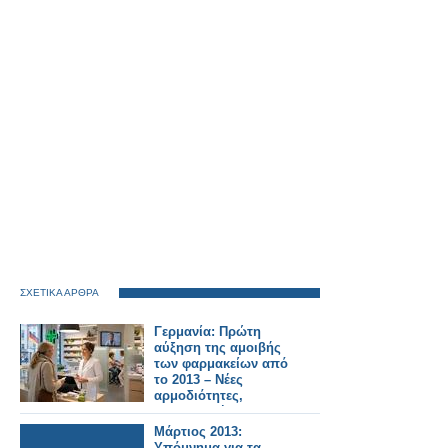
ΣΧΕΤΙΚΑ ΑΡΘΡΑ
Γερμανία: Πρώτη
αύξηση της αμοιβής
των φαρμακείων από
το 2013 – Νέες
αρμοδιότητες,
τηλεϊατρική και
υπηρεσίες
Μάρτιος 2013:
Υπόμνημα για τα