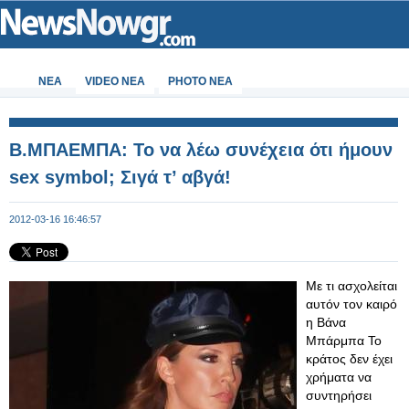
ΝΕΑ
VIDEO NEA
PHOTO NEA
B.MΠΑΕΜΠΑ: Το να λέω συνέχεια ότι ήμουν
sex symbol; Σιγά τ’ αβγά!
2012-03-16 16:46:57
Με τι ασχολείται
αυτόν τον καιρό
η Βάνα
Μπάρμπα Το
κράτος δεν έχει
χρήματα να
συντηρήσει