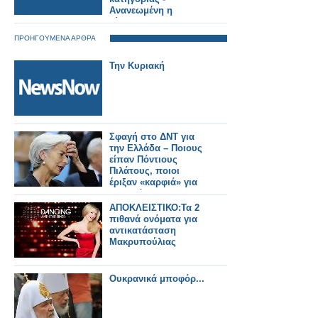
Ανανεωμένη η
αίθουσα.
ΠΡΟΗΓΟΥΜΕΝΑ ΑΡΘΡΑ
Την Κυριακή
Σφαγή στο ΔΝΤ για
την Ελλάδα – Ποιους
είπαν Πόντιους
Πιλάτους, ποιοι
έριξαν «καρφιά» για
Σαμαρά - Όλο το
παρασκήνιο
ΑΠΟΚΛΕΙΣΤΙΚΟ:Τα 2
πιθανά ονόματα για
αντικατάσταση
Μακρυπούλιας
Ουκρανικά μποφόρ...