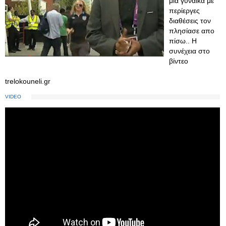
μια γυναίκα με
περίεργες
διαθέσεις τον
πλησίασε απο
πίσω.. Η
συνέχεια στο
βίντεο
trelokouneli.gr
VIDEO