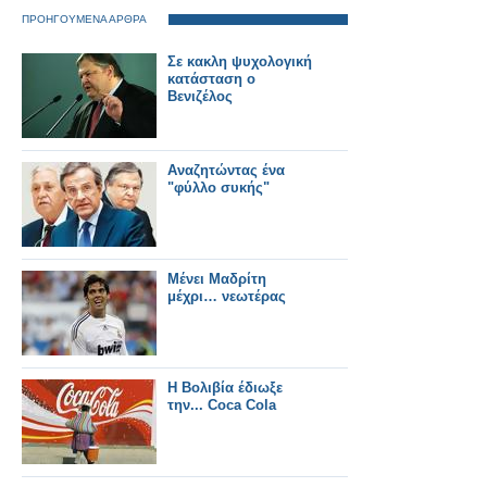
ΠΡΟΗΓΟΥΜΕΝΑ ΑΡΘΡΑ
Σε κακλη ψυχολογική
κατάσταση ο
Βενιζέλος
Αναζητώντας ένα
"φύλλο συκής"
Μένει Μαδρίτη
μέχρι… νεωτέρας
Η Βολιβία έδιωξε
την... Coca Cola