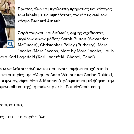
Πρώτος όλων ο μεγαλοεπιχειρηματίας και κάτοχος
των labels με τις υψηλότερες πωλήσεις ανά τον
κόσμο Bernard Arnault.
Σειρά παίρνουν οι διεθνούς φήμης σχεδιαστές
μεγάλων οίκων μόδας: Sarah Burton (Alexander
McQueen), Christopher Bailey (Burberry), Marc
Jacobs (Marc Jacobs, Marc by Marc Jacobs, Louis
αι ο Karl Lagerfeld (Karl Lagerfeld, Chanel, Fendi).
αν να λείπουν άνθρωποι που έχουν αφήσει εποχή στα in
νται οι κυρίες της «Vogue» Anna Wintour και Carine Roitfeld,
ι οι φωτογράφοι Mert & Marcus (πρόσφατα επιμελήθηκαν την
νο album της), η make-up artist Pat McGrath και η
 ως πρότυπο;
ίνες που… τα φοράνε όλα!