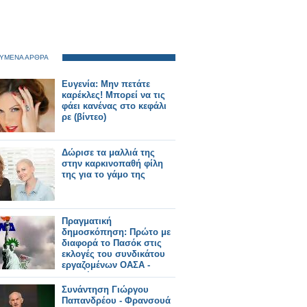
ΥΜΕΝΑ ΑΡΘΡΑ
Ευγενία: Μην πετάτε
καρέκλες! Μπορεί να τις
φάει κανένας στο κεφάλι
ρε (βίντεο)
Δώρισε τα μαλλιά της
στην καρκινοπαθή φίλη
της για το γάμο της
Πραγματική
δημοσκόπηση: Πρώτο με
διαφορά το Πασόκ στις
εκλογές του συνδικάτου
εργαζομένων ΟΑΣΑ -
Νικητής ο
δικομματισμός!!!
Συνάντηση Γιώργου
Παπανδρέου - Φρανσουά