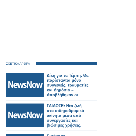
ΣΧΕΤΙΚΑ ΑΡΘΡΑ
Δίκη για τα Τέμπη: Θα
παρίστανται μόνο
συγγενείς, τραυματίες
και Δημόσιο –
Αποβλήθηκαν οι
Δικηγορικοί Σύλλογοι
και το σωματείο των
ΓΑΙΑΟΣΕ: Νέα ζωή
μηχανοδηγών.
στα σιδηροδρομικά
ακίνητα μέσα από
συνεργασίες και
βιώσιμες χρήσεις.