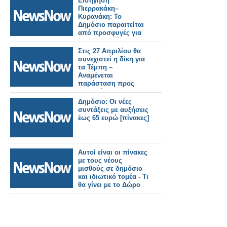
Εισήγηση
Πιερρακάκη–
Κυρανάκη: Το
Δημόσιο παραιτείται
από προσφυγές για
τις αποζημιώσεις των
θυμάτων των Τεμπών.
Στις 27 Απριλίου θα
συνεχιστεί η δίκη για
τα Τέμπη –
Αναμένεται
παράσταση προς
υποστήριξη της
κατηγορίας και από
Δημόσιο: Οι νέες
το Ελληνικό Δημόσιο
συντάξεις με αυξήσεις
έως 65 ευρώ [πίνακες]
Αυτοί είναι οι πίνακες
με τους νέους
μισθούς σε δημόσιο
και ιδιωτικό τομέα - Τι
θα γίνει με το Δώρο
Πάσχα;