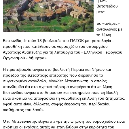
η Ι.Μ.
Βατοπεδίου
μετα...
τις «ανίερες»
ανταλλαγές με
τη λίμνη
Βιστωνίδα, ζητούν 13 βουλευτές του ΠΑΣΟΚ με τροπολογία -
προσθήκη που κατέθεσαν σε νομοσχέδιο του υπουργείου
Αγροτικής Ανάπτυξης για τη λειτουργία του «Ελληνικού Γεωργικού
Οργανισμού - Δήμητρα».
Η πρωτοβουλία ανήκει στο βουλευτή Πειραιά και Νήσων και
πρόεδρο της εξεταστικής επιτροπής που διερεύνησε το
συγκεκριμένο σκάνδαλο, Μανώλη Μπεντενιώτη, ο οποίος
υπενθυμίζει ότι στο σχετικό πόρισμα αναφέρεται ότι «η λίμνη
Βιστωνίδας ανήκει στο Δημόσιο» και επισημαίνει πως «η Βουλή
είναι σκόπιμο να αποφασίσει τη νομοθετική επίλυση του ζητήματος,
αφού αυτό είναι, άλλωστε, σαφής έκφραση του περί δικαίου
αισθήματος του λαού».
Ο κ. Μπεντενιώτης εξηγεί ότι «με την ψήφιση του νομοσχεδίου είναι
σκόπιμο οι εκτάσεις αυτές να επανέλθουν στην κυριότητα του