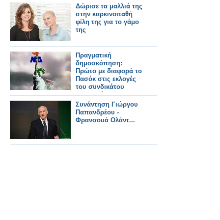
Δώρισε τα μαλλιά της
στην καρκινοπαθή
φίλη της για το γάμο
της
Πραγματική
δημοσκόπηση:
Πρώτο με διαφορά το
Πασόκ στις εκλογές
του συνδικάτου
εργαζομένων ΟΑΣΑ -
Νικητής ο
Συνάντηση Γιώργου
δικομματισμός!!!
Παπανδρέου -
Φρανσουά Ολάντ...