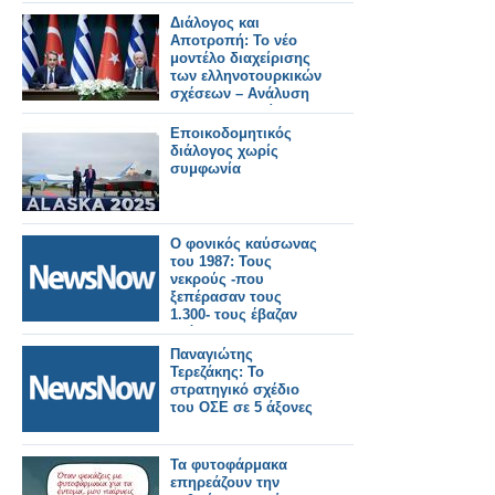
όπως είναι
Διάλογος και
Αποτροπή: Το νέο
μοντέλο διαχείρισης
των ελληνοτουρκικών
σχέσεων – Ανάλυση
του Κωνσταντίνου
Μπαλωμένου
Εποικοδομητικός
διάλογος χωρίς
συμφωνία
Ο φονικός καύσωνας
του 1987: Τους
νεκρούς -που
ξεπέρασαν τους
1.300- τους έβαζαν
ακόμα και σε
βαγόνια–ψυγεία του
Παναγιώτης
ΟΣΕ!
Τερεζάκης: Το
στρατηγικό σχέδιο
του ΟΣΕ σε 5 άξονες
Τα φυτοφάρμακα
επηρεάζουν την