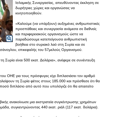
Ισλαμικής Συνεργασίας, απευθύνοντας έκκληση σε
δωρήτριες χώρες και οργανώσεις να
κινητοποιηθούν.
«Καλούμε (να υπάρξουν) αυξημένες ανθρωπιστικές
προσπάθειες και συνεργασία ανάμεσα σε διεθνείς
και περιφερειακούς οργανισμούς ώστε να
παραδώσουμε κατεπείγουσα ανθρωπιστική
βοήθεια στο συριακό λαό στη Συρία και σε
 Ιχσάνογλου, επικεφαλής του 57μελούς Οργανισμού.
 τη Συρία είναι 500 εκατ. Δολάρια», ανέφερε σε συνέντευξη
του ΟΗΕ για τους πρόσφυγες είχε διπλασιάσει τον αριθμό
αλείψουν τη Συρία φέτος στους 185.000 και πρόσθεσε ότι θα
--ποσό διπλάσιο από αυτό που υπολόγιζε ότι θα απαιτείτο
βικής ανακοίνωσε μια εκστρατεία συγκέντρωσης χρημάτων
μάδα, συγκεντρώνοντας 440 εκατ. ριάλ (117 εκατ. δολάρια).