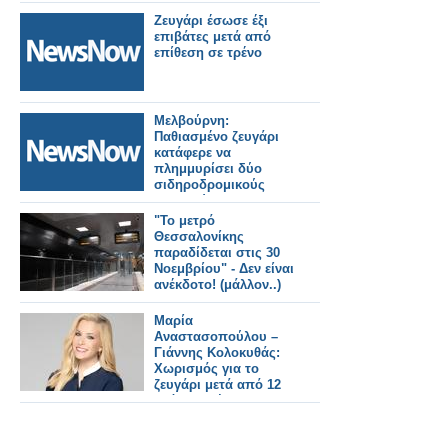
σταθμού για να
μείνουν οι ενοικιαστές
Ζευγάρι έσωσε έξι
στην παλιά του δόξα
επιβάτες μετά από
επίθεση σε τρένο
Μελβούρνη:
Παθιασμένο ζευγάρι
κατάφερε να
πλημμυρίσει δύο
σιδηροδρομικούς
σταθμούς
"Το μετρό
Θεσσαλονίκης
παραδίδεται στις 30
Νοεμβρίου" - Δεν είναι
ανέκδοτο! (μάλλον..)
Μαρία
Αναστασοπούλου –
Γιάννης Κολοκυθάς:
Χωρισμός για το
ζευγάρι μετά από 12
χρόνια σχέσης;