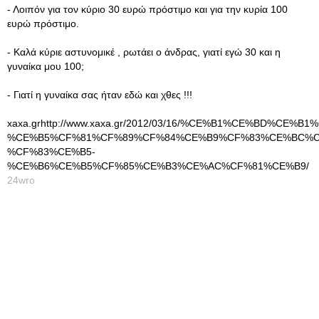
- Λοιπόν για τον κύριο 30 ευρώ πρόστιμο και για την κυρία 100
ευρώ πρόστιμο.
- Καλά κύριε αστυνομικέ , ρωτάει ο άνδρας, γιατί εγώ 30 και η
γυναίκα μου 100;
- Γιατί η γυναίκα σας ήταν εδώ και χθες !!!
xaxa.grhttp://www.xaxa.gr/2012/03/16/%CE%B1%CE%BD
%CE%B5%CF%81%CF%89%CF%84%CE%B9%CF%83%CE%BC%C
%CF%83%CE%B5-
%CE%B6%CE%B5%CF%85%CE%B3%CE%AC%CF%81%CE%B9/
24wro