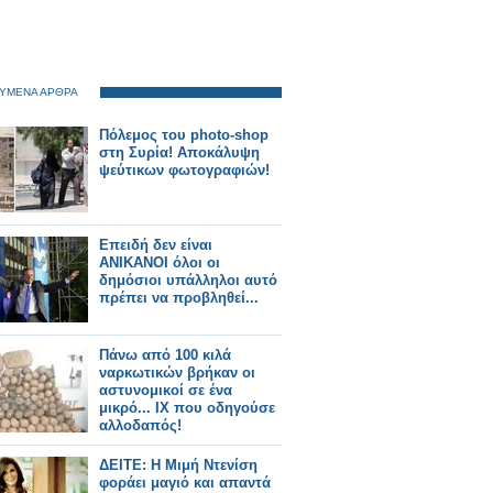
ΥΜΕΝΑ ΑΡΘΡΑ
Πόλεμος του photo-shop
στη Συρία! Αποκάλυψη
ψεύτικων φωτογραφιών!
Επειδή δεν είναι
ΑΝΙΚΑΝΟΙ όλοι οι
δημόσιοι υπάλληλοι αυτό
πρέπει να προβληθεί...
Πάνω από 100 κιλά
ναρκωτικών βρήκαν οι
αστυνομικοί σε ένα
μικρό... ΙΧ που οδηγούσε
αλλοδαπός!
ΔΕΙΤΕ: Η Μιμή Ντενίση
φοράει μαγιό και απαντά