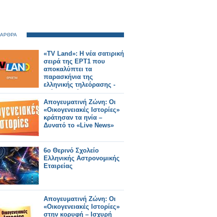
 ΑΡΘΡΑ
«TV Land»: Η νέα σατιρική
σειρά της ΕΡΤ1 που
αποκαλύπτει τα
παρασκήνια της
ελληνικής τηλεόρασης -
Δείτε το τρέιλερ
Απογευματινή Ζώνη: Οι
«Οικογενειακές Ιστορίες»
κράτησαν τα ηνία –
Δυνατό το «Live News»
6ο Θερινό Σχολείο
Ελληνικής Αστρονομικής
Εταιρείας
Απογευματινή Ζώνη: Οι
«Οικογενειακές Ιστορίες»
στην κορυφή – Ισχυρή