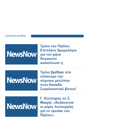
ΣΧΕΤΙΚΑ ΑΡΘΡΑ
Τρένο του Πηλίου:
Επιπλέον δρομολόγια
για τον μήνα
Άυγουστο
ανακοίνωσε η
Hellenic Train.
Τρένο βρέθηκε στο
επίκεντρο του
πύρινου μετώπου
στον Καναδά.
Συγκλονιστικό βίντεο!
Γ. Κώτσηρας σε Ζ.
Μακρή: «Αυξάνονται
oι μέρες λειτουργίας
για το τρενάκι του
Πηλίου».