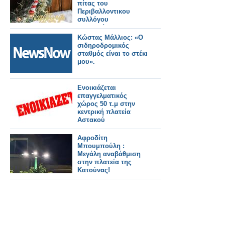
πίτας του
Περιβαλλοντικου
συλλόγου
Χρυσοβίτσας στην
πλατεία του χωριού
Κώστας Μάλλιος: «Ο
σιδηροδρομικός
σταθμός είναι το στέκι
μου».
Ενοικιάζεται
επαγγελματικός
χώρος 50 τ.μ στην
κεντρική πλατεία
Αστακού
Αφροδίτη
Μπουμπούλη :
Μεγάλη αναβάθμιση
στην πλατεία της
Κατούνας!