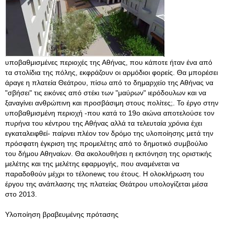
υποβαθμισμένες περιοχές της Αθήνας, που κάποτε ήταν ένα από
τα στολίδια της πόλης, εκφράζουν οι αρμόδιοι φορείς. Θα μπορέσει
άραγε η πλατεία Θεάτρου, πίσω από το δημαρχείο της Αθήνας να
"σβήσει" τις εικόνες από στέκι των "μαύρων" ιερόδουλων και να
ξαναγίνει ανθρώπινη και προσβάσιμη στους πολίτες;. Το έργο στην
υποβαθμισμένη περιοχή -που κατά το 19ο αιώνα αποτελούσε τον
πυρήνα του κέντρου της Αθήνας αλλά τα τελευταία χρόνια έχει
εγκαταλειφθεί- παίρνει πλέον τον δρόμο της υλοποίησης μετά την
πρόσφατη έγκριση της προμελέτης από το δημοτικό συμβούλιο
του δήμου Αθηναίων. Θα ακολουθήσει η εκπόνηση της οριστικής
μελέτης και της μελέτης εφαρμογής, που αναμένεται να
παραδοθούν μέχρι το τέλοnewς του έτους. Η ολοκλήρωση του
έργου της ανάπλασης της πλατείας Θεάτρου υπολογίζεται μέσα
στο 2013.
Υλοποίηση βραβευμένης πρότασης