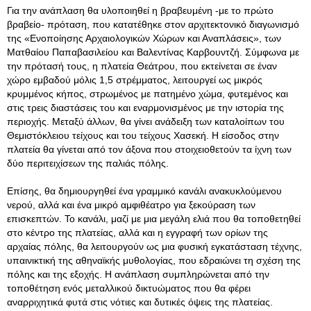
Για την ανάπλαση θα υλοποιηθεί η βραβευμένη -με το πρώτο
βραβείο- πρόταση, που κατατέθηκε στον αρχιτεκτονικό διαγωνισμό
της «Ενοποίησης Αρχαιολογικών Χώρων και Αναπλάσεις», των
Ματθαίου Παπαβασιλείου και Βαλεντίνας Καρβουντζή. Σύμφωνα με
την πρότασή τους, η πλατεία Θεάτρου, που εκτείνεται σε έναν
χώρο εμβαδού μόλις 1,5 στρέμματος, λειτουργεί ως μικρός
κρυμμένος κήπος, στρωμένος με πατημένο χώμα, φυτεμένος και
στις τρεις διαστάσεις του και εναρμονισμένος με την ιστορία της
περιοχής. Μεταξύ άλλων, θα γίνει ανάδειξη των καταλοίπων του
Θεμιστόκλειου τείχους και του τείχους Χασεκή. Η είσοδος στην
πλατεία θα γίνεται από τον άξονα που στοιχειοθετούν τα ίχνη των
δύο περιτειχίσεων της παλιάς πόλης.
Επίσης, θα δημιουργηθεί ένα γραμμικό κανάλι ανακυκλούμενου
νερού, αλλά και ένα μικρό αμφιθέατρο για ξεκούραση των
επισκεπτών. Το κανάλι, μαζί με μια μεγάλη ελιά που θα τοποθετηθεί
στο κέντρο της πλατείας, αλλά και η εγγραφή των ορίων της
αρχαίας πόλης, θα λειτουργούν ως μια φυσική εγκατάσταση τέχνης,
υπαινικτική της αθηναϊκής μυθολογίας, που εδραιώνει τη σχέση της
πόλης και της εξοχής. Η ανάπλαση συμπληρώνεται από την
τοποθέτηση ενός μεταλλικού δικτυώματος που θα φέρει
αναρριχητικά φυτά στις νότιες και δυτικές όψεις της πλατείας.