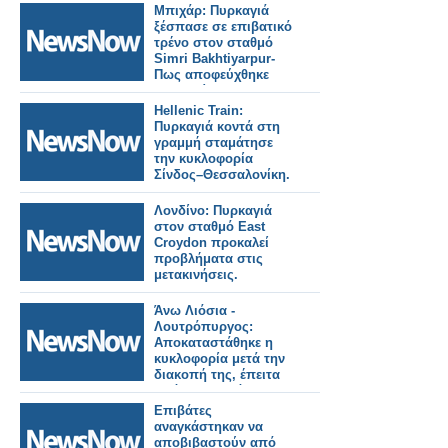
σιδηροδρομικούς
Μπιχάρ: Πυρκαγιά
σταθμούς του
ξέσπασε σε επιβατικό
Λονδίνου.
τρένο στον σταθμό
Simri Bakhtiyarpur-
Πως αποφεύχθηκε
τραγωδία.
Hellenic Train:
Πυρκαγιά κοντά στη
γραμμή σταμάτησε
την κυκλοφορία
Σίνδος–Θεσσαλονίκη.
Λονδίνο: Πυρκαγιά
στον σταθμό East
Croydon προκαλεί
προβλήματα στις
μετακινήσεις.
Άνω Λιόσια -
Λουτρόπυργος:
Αποκαταστάθηκε η
κυκλοφορία μετά την
διακοπή της, έπειτα
από πυρκαγιά
πλησίον της γραμμής.
Επιβάτες
αναγκάστηκαν να
αποβιβαστούν από