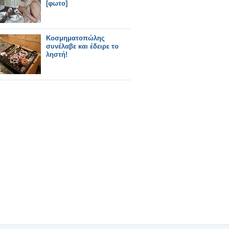
[φωτο]
Κοσμηματοπώλης
συνέλαβε και έδειρε το
ληστή!