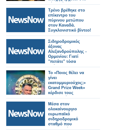
νέο πρόγραμμα της
ΕΡΤ
Τρένο βρέθηκε στο
επίκεντρο του
πύρινου μετώπου
στον Καναδά.
Συγκλονιστικό βίντεο!
Σιδηροδρομικός
άξονας
Αλεξανδρούπολης -
Ορμενίου: Γιατί
"πετάτε" τόσα
χρήματα;
Το «Ποιος θέλει να
γίνει
εκατομμυριούχος;»
Grand Prize Week»
κέρδισε τους
τηλεθεατές...
Μέσα στον
ολοκαίνουργιο
ευρωπαϊκό
σιδηροδρομικό
σταθμό που
χαρακτηρίστηκε ως
«μυθική κόλαση».