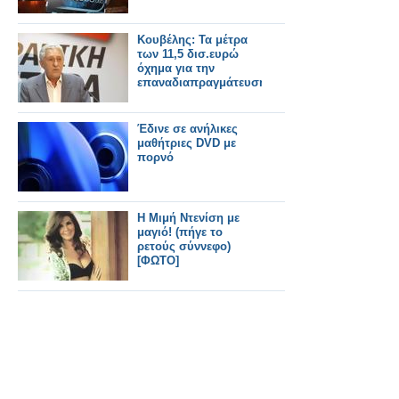
Κουβέλης: Τα μέτρα
των 11,5 δισ.ευρώ
όχημα για την
επαναδιαπραγμάτευση
Έδινε σε ανήλικες
μαθήτριες DVD με
πορνό
Η Μιμή Ντενίση με
μαγιό! (πήγε το
ρετούς σύννεφο)
[ΦΩΤΟ]