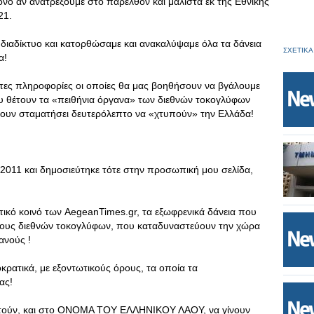
ο αν ανατρέξουμε στο παρελθόν και μάλιστα εκ της Εθνικής
21.
ο διαδίκτυο και κατορθώσαμε και ανακαλύψαμε όλα τα δάνεια
ΣΧΕΤΙΚΑ
α!
υτες πληροφορίες οι οποίες θα μας βοηθήσουν να βγάλουμε
 θέτουν τα «πειθήνια όργανα» των διεθνών τοκογλύφων
έχουν σταματήσει δευτερόλεπτο να «χτυπούν» την Ελλάδα!
 2011 και δημοσιεύτηκε τότε στην προσωπική μου σελίδα,
στικό κοινό των AegeanTimes.gr, τα εξωφρενικά δάνεια που
κους διεθνών τοκογλύφων, που καταδυναστεύουν την χώρα
ανούς !
οκρατικά, με εξοντωτικούς όρους, τα οποία τα
ας!
αστούν, και στο ΟΝΟΜΑ ΤΟΥ ΕΛΛΗΝΙΚΟΥ ΛΑΟΥ, να γίνουν