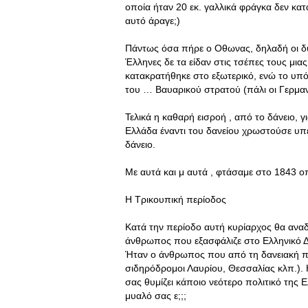
οποία ήταν 20 εκ. γαλλικά φράγκα δεν κα
αυτό άραγε;)
Πάντως όσα πήρε ο Οθωνας, δηλαδή οι δύο
Έλληνες δε τα είδαν στις τσέπες τους μια
κατακρατήθηκε στο εξωτερικό, ενώ το υπό
του … Βαυαρικού στρατού (πάλι οι Γερμαν
Τελικά η καθαρή εισροή , από το δάνειο, 
Ελλάδα έναντι του δανείου χρωστούσε υπ
δάνειο.
Με αυτά και μ αυτά , φτάσαμε στο 1843 οπ
Η Τρικουπική περίοδος
Κατά την περίοδο αυτή κυρίαρχος θα αναδ
άνθρωπος που εξασφάλιζε στο Ελληνικό Δη
Ήταν ο άνθρωπος που από τη δανειακή π
σιδηρόδρομοι Λαυρίου, Θεσσαλίας κλπ.). 
σας θυμίζει κάποιο νεότερο πολιτικό της Ε
μυαλό σας ε;;;