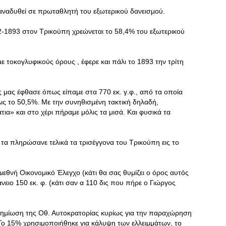
αναδυθεί σε πρωταθλητή του εξωτερικού δανεισμού.
2-1893 στον Τρικούπη χρεώνεται το 58,4% του εξωτερικού
 τοκογλυφικούς όρους , έφερε και πάλι το 1893 την τρίτη
ς μας έφθασε όπως είπαμε στα 770 εκ. γ.φ., από τα οποία
λις το 50,5%. Με την συνηθισμένη τακτική δηλαδή,
» και στο χέρι πήραμε μόλις τα μισά. Και φυσικά τα
ά τα πληρώσανε τελικά τα τρισέγγονα του Τρικούπη εις το
ιεθνή Οικονομικό Έλεγχο (κάτι θα σας θυμίζει ο όρος αυτός
νειο 150 εκ. φ. (κάτι σαν α 110 δις που πήρε ο Γιώργος
ημίωση της Οθ. Αυτοκρατορίας κυρίως για την παραχώρηση
Το 15% χρησιμοποιήθηκε για κάλυψη των ελλειμμάτων, το