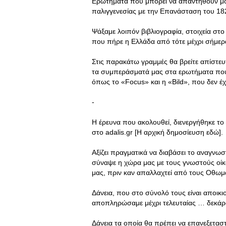
Ερωτήματα που μπορεί να απαντηθούν μόν
παλιγγενεσίας με την Επανάσταση του 18
Ψάξαμε λοιπόν βιβλιογραφία, στοιχεία στ
που πήρε η Ελλάδα από τότε μέχρι σήμερ
Στις παρακάτω γραμμές θα βρείτε απίστε
τα συμπεράσματά μας στα ερωτήματα που
όπως το «Focus» και η «Bild», που δεν 
-
Η έρευνα που ακολουθεί, διενεργήθηκε το
στο adalis.gr [H αρχική δημοσίευση εδώ].
Αξίζει πραγματικά να διαβάσει το αναγνω
σύναψε η χώρα μας με τους γνωστούς οί
μας, πριν καν απαλλαχτεί από τους Οθωμ
Δάνεια, που στο σύνολό τους είναι αποικι
αποπληρώσαμε μέχρι τελευταίας … δεκάρ
Δάνεια τα οποία θα πρέπει να επανεξετ