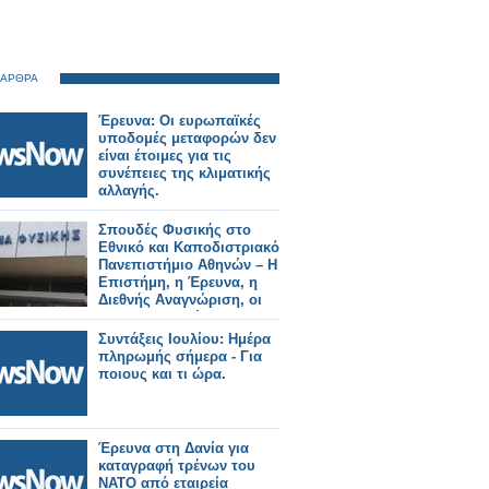
 ΑΡΘΡΑ
Έρευνα: Οι ευρωπαϊκές
υποδομές μεταφορών δεν
είναι έτοιμες για τις
συνέπειες της κλιματικής
αλλαγής.
Σπουδές Φυσικής στο
Εθνικό και Καποδιστριακό
Πανεπιστήμιο Αθηνών – Η
Επιστήμη, η Έρευνα, η
Διεθνής Αναγνώριση, οι
Επαγγελματικές
Προοπτικές
Συντάξεις Ιουλίου: Ημέρα
πληρωμής σήμερα - Για
ποιους και τι ώρα.
Έρευνα στη Δανία για
καταγραφή τρένων του
ΝΑΤΟ από εταιρεία