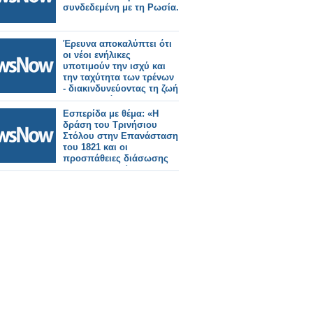
συνδεδεμένη με τη Ρωσία.
Έρευνα αποκαλύπτει ότι
οι νέοι ενήλικες
υποτιμούν την ισχύ και
την ταχύτητα των τρένων
- διακινδυνεύοντας τη ζωή
τους σε ισόπεδες
διαβάσεις.
Εσπερίδα με θέμα: «Η
δράση του Τρινήσιου
Στόλου στην Επανάσταση
του 1821 και οι
προσπάθειες διάσωσης
του Μεσολογγίου».