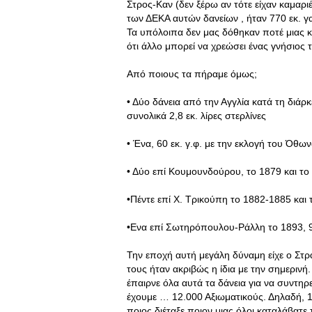
Στρος-Καν (δεν ξέρω αν τότε είχαν καμαρι
των ΔΕΚΑ αυτών δανείων , ήταν 770 εκ. γα
Τα υπόλοιπα δεν μας δόθηκαν ποτέ μιας 
ότι άλλο μπορεί να χρεώσει ένας γνήσιος 
Από ποιους τα πήραμε όμως;
• Δύο δάνεια από την Αγγλία κατά τη διάρ
συνολικά 2,8 εκ. λίρες στερλίνες
• Ένα, 60 εκ. γ.φ. με την εκλογή του Όθω
• Δύο επί Κουμουνδούρου, το 1879 και το 
•Πέντε επί Χ. Τρικούπη το 1882-1885 και τ
•Ενα επί Σωτηρόπουλου-Ράλλη το 1893, 9.
Την εποχή αυτή μεγάλη δύναμη είχε ο Στρα
τους ήταν ακριβώς η ίδια με την σημερινή.
έπαιρνε όλα αυτά τα δάνεια για να συντηρε
έχουμε … 12.000 Αξιωματικούς. Δηλαδή, 1,
ποιος διέταξε ποιον μιας όλοι καταλάβατε 