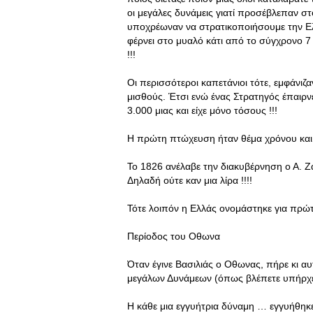
οι μεγάλες δυνάμεις γιατί προσέβλεπαν σ
υποχρέωναν να στρατικοποιήσουμε την Ελ
φέρνει στο μυαλό κάτι από το σύγχρονο 7
!!!
Οι περισσότεροι καπετάνιοι τότε, εμφάνι
μισθούς. Έτσι ενώ ένας Στρατηγός έπαιρν
3.000 μιας και είχε μόνο τόσους !!!
Η πρώτη πτώχευση ήταν θέμα χρόνου και 
Το 1826 ανέλαβε την διακυβέρνηση ο Α. Ζ
Δηλαδή ούτε καν μια λίρα !!!!
Τότε λοιπόν η Ελλάς ονομάστηκε για πρ
Περίοδος του Οθωνα
Όταν έγινε Βασιλιάς ο Οθωνας, πήρε κι αυ
μεγάλων Δυνάμεων (όπως βλέπετε υπήρχε 
Η κάθε μια εγγυήτρια δύναμη … εγγυήθηκε 