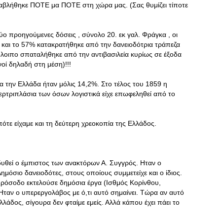
ταβλήθηκε ΠΟΤΕ μα ΠΟΤΕ στη χώρα μας. (Σας θυμίζει τίποτε
 προηγούμενες δόσεις , σύνολο 20. εκ γαλ. Φράγκα , οι
ς και το 57% κατακρατήθηκε από την δανειοδότρια τράπεζα
λοιπο σπαταλήθηκε από την αντιβασιλεία κυρίως σε έξοδα
οί δηλαδή στη μέση)!!!
για την Ελλάδα ήταν μόλις 14,2%. Στο τέλος του 1859 η
ερτριπλάσια των όσων λογιστικά είχε επωφεληθεί από το
ότε είχαμε και τη δεύτερη χρεοκοπία της Ελλάδος.
υθεί ο έμπιστος των ανακτόρων Α. Συγγρός. Ηταν ο
μόσιο δανειοδότες, στους οποίους συμμετείχε και ο ίδιος.
ρόσοδο εκτελούσε δημόσια έργα (Ισθμός Κορίνθου,
Ηταν ο υπερεργολάβος με ό,τι αυτό σημαίνει. Τώρα αν αυτό
λλάδος, σίγουρα δεν φταίμε εμείς. Αλλά κάπου έχει πάει το