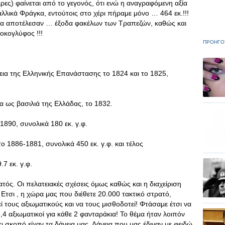
έρες) φαίνεται από το γεγονός, ότι ενώ η αναγραφόμενη αξία
λλικά Φράγκα, εντούτοις στο χέρι πήραμε μόνο … 464 εκ.!!!
κα αποτέλεσαν … έξοδα φακέλων των Τραπεζών, καθώς και
τοκογλύφος !!!
ΠΡΟΗΓΟ
κεια της Ελληνικής Επανάστασης το 1824 και το 1825,
να ως βασιλιά της Ελλάδας, το 1832.
1890, συνολικά 180 εκ. γ.φ.
ο 1886-1881, συνολικά 450 εκ. γ.φ. και τέλος
7 εκ. γ.φ.
τός. Οι πελατειακές σχέσεις όμως καθώς και η διαχείριση
 Ετσι , η χώρα μας που διέθετε 20.000 τακτικό στρατό,
ί τους αξιωματικούς και να τους μισθοδοτεί! Φτάσαμε έτσι να
4 αξιωματικοί για κάθε 2 φανταράκια! Το θέμα ήταν λοιπόν
τι σκοπό είχαν τα δάνεια μας. Δάνεια που μας έδιναν με φειδώ