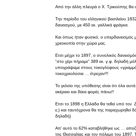
Από την άλλη πλευρά ο Χ. Τρικούπης θα 
Την περίοδο του ελληνικού βασιλείου 183
δανεισμού, με 450 εκ. γαλλικά φράγκα.
Και όπως ήταν φυσικό, ο υπερδανεισμός με
χρεοκοπία στην χώρα μας.
Ετσι μέχρι το 1897, ο συνολικός δανεισμό
“στο χέρι πήραμε” 389 εκ. γ.φ. δηλαδή μό
υπογράψαμε στους τοκογλύφους «γραμμάτια
τοκοχρεολύσια … έτρεχαν!!!
Το γελοίο της υπόθεσης είναι ότι όλα αυτ
ακέραιο και δέκα φορές πάνω!!
Ετσι το 1898 η Ελλάδα θα τεθεί υπό τον Δ
ε;) και ταυτόχρονα θα της παραχωρηθεί δά
δηλαδή)
Απ’ αυτό το 62% καταβλήθηκε ως … αποζ
της Θεσσαλίας και τον πόλεμο του 1897. 