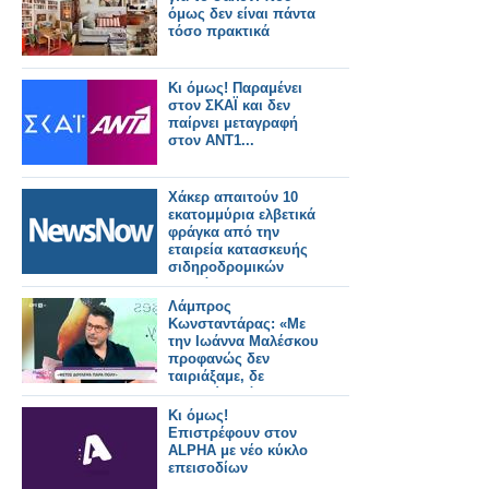
όμως δεν είναι πάντα
τόσο πρακτικά
Κι όμως! Παραμένει
στον ΣΚΑΪ και δεν
παίρνει μεταγραφή
στον ΑΝΤ1...
Χάκερ απαιτούν 10
εκατομμύρια ελβετικά
φράγκα από την
εταιρεία κατασκευής
σιδηροδρομικών
οχημάτων Stadler.
Λάμπρος
Κωνσταντάρας: «Με
την Ιωάννα Μαλέσκου
προφανώς δεν
ταιριάξαμε, δε
μετανιώνω όμως για
την επιλογή που
Κι όμως!
έκανα»
Επιστρέφουν στον
ALPHA με νέο κύκλο
επεισοδίων