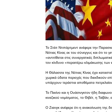
Το Στέιτ Ντιπάρτμεντ ανέφερε την Παρασ
Νότιας Κίνας εκ του σύνεγγυς και ότι το γ
«αντιτίθεται στις συνεργατικές διπλωματι
τον κίνδυνο «περαιτέρω κλιμάκωσης των 
Η Θάλασσα της Νότιας Κίνας έχει καταστεί
χωρικά ύδατα περιοχές που διεκδικούν επίσ
υπάρχουν τεράστια αποθέματα πετρελαίο
Το Πεκίνο και η Ουάσινγκτον ήδη διαφωνο
κινεζικού νομίσματος, το Θιβέτ, η Ταϊβάν,
Ο Ζιανγκ ανέφερε ότι η ανακοίνωση της 