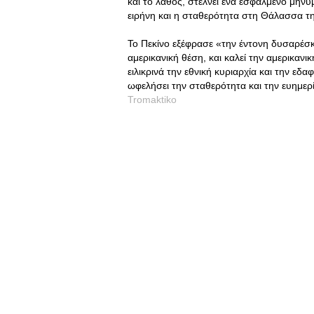
και το λάθος, στέλνει ένα εσφαλμένο μήνυμ
ειρήνη και η σταθερότητα στη Θάλασσα τη
Το Πεκίνο εξέφρασε «την έντονη δυσαρέσκ
αμερικανική θέση, και καλεί την αμερικαν
ειλικρινά την εθνική κυριαρχία και την εδα
ωφελήσει την σταθερότητα και την ευημερί
Tromaktiko