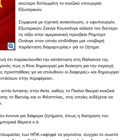
ανώτερο διπλωμάτη το κινεζικό υπουργείο
Εξωτερικών.
Σύμφωνα με σχετική ανακοίνωση, ο υφυπουργός
Εξωτερικών Ζιανγκ Κουνσένγκ κάλεσε τον δεύτερο
τη τάξει στην αμερικανική πρεσβεία Ρόμπερτ
Ουάνγκ στον οποίο επιδόθηκε μια «σοβαρή
παράσταση διαμαρτυρίας» για το ζήτημα.
κευή ότι παρακολουθεί την κατάσταση στη Θάλασσα της
εγονός πως η Κίνα δημιουργεί μια διοίκηση για την περιοχή
κές προσπάθειες γα να επιλυθούν οι διαφορές» και δημιουργεί
εντάσεων στην περιφέρεια».
 εστία έντασης στην Ασία, καθώς το Πεκίνο θεωρεί κινεζικά
ης το Βιετνάμ και οι Φιλιππίνες, στις οποίες ενδέχεται να
υ.
ύν έντονα για διάφορα ζητήματα, όπως η διατίμηση του
 εμπορικά θέματα κ.ά.
διπλωματίας των ΗΠΑ «αψηφά τα γεγονότα, συγχέει το σωστό