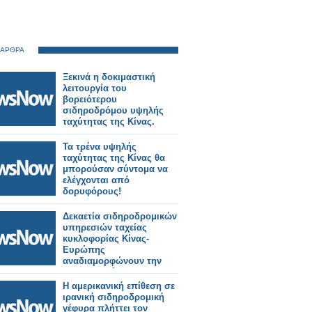
 ΑΡΘΡΑ
Ξεκινά η δοκιμαστική
λειτουργία του
βορειότερου
σιδηροδρόμου υψηλής
ταχύτητας της Κίνας.
Τα τρένα υψηλής
ταχύτητας της Κίνας θα
μπορούσαν σύντομα να
ελέγχονται από
δορυφόρους!
Δεκαετία σιδηροδρομικών
υπηρεσιών ταχείας
κυκλοφορίας Κίνας-
Ευρώπης
αναδιαμορφώνουν την
ευρασιατική
συνδεσιμότητα Ξινχουά.
Η αμερικανική επίθεση σε
ιρανική σιδηροδρομική
γέφυρα πλήττει τον