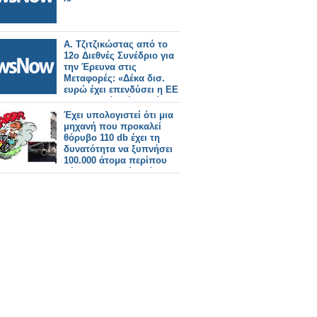
Α. Τζιτζικώστας από το
12ο Διεθνές Συνέδριο για
την Έρευνα στις
Μεταφορές: «Δέκα δισ.
ευρώ έχει επενδύσει η ΕΕ
τα τελευταία δέκα χρόνια
στην έρευνα και την
Έχει υπολογιστεί ότι μια
καινοτομία στον τομέα
μηχανή που προκαλεί
των μεταφορών»
θόρυβο 110 db έχει τη
δυνατότητα να ξυπνήσει
100.000 άτομα περίπου
μέχρι να διασχίσει όλη
την Πατησίων!