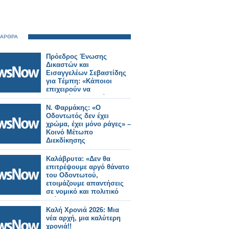
 ΑΡΘΡΑ
Πρόεδρος Ένωσης
Δικαστών και
Εισαγγελέων Σεβαστίδης
για Tέμπη: «Κάποιοι
επιχειρούν να
μετατρέψουν τη δίκη σε
πολιτικό επίδικο
Ν. Φαρμάκης: «Ο
Οδοντωτός δεν έχει
χρώμα, έχει μόνο ράγες» –
Κοινό Μέτωπο
Διεκδίκησης
Καλάβρυτα: «Δεν θα
επιτρέψουμε αργό θάνατο
του Οδοντωτού,
ετοιμάζουμε απαντήσεις
σε νομικό και πολιτικό
επίπεδο»
Καλή Χρονιά 2026: Μια
νέα αρχή, μια καλύτερη
χρονιά!!