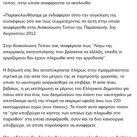
τύπου, στην οποία αναφέρονται τα ακόλουθα:
«Παρακολουθήσαμε με ενδιαφέρον τόσο την σύγκληση της
συσκέψεως όσο και τους συμμετέχοντες σε αυτή στην οποία
αναφέρεσθε στην Ανακοίνωση Τύπου της Παρασκευής 3ης
Αυγούστου 2012.
Στην Ανακοίνωση Τύπου σας αναφέρεται πως “Λόγω της
απεργιακής κινητοποίησης που βρίσκεται σε εξέλιξη, επειδή οι
εργαζόμενοι δεν έχουν πληρωθεί από την εργοδοσία”.
Η δήλωσή σας δεν ανταποκρίνεται πλήρως στην πραγματικότητα
σχετικά με την αιτία του μέτρου της εκ περιτροπής εργασίας, το
οποίο το ναυπηγείο αναγκάσθηκε να επιβάλει. Η αιτία ήταν,
βεβαίως, η μη εκπλήρωση εκ μέρους του Ελληνικού Δημοσίου για
πάνω από ένα έτος των δεσμεύσεών του έναντι του ναυπηγείου με
αποτέλεσμα αυτή την στιγμή να εκκρεμεί οφειλή άνω των 220
εκατομμυρίων ευρώ (συν τόκους). Τα ποσά αυτά αφορούν τόσον
τα “τρία υποβρύχια το κόστος των οποίων έχει πληρωθεί στο
παρελθόν” στα οποία αναφέρεσθε, όσον και τα δύο καινούργια
υποβρύχια, τα οποία παραλείψατε να αναφέρετε.