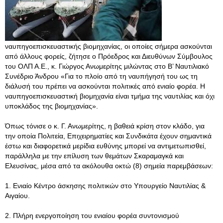
ναυπηγοεπισκευαστικής βιομηχανίας, οι οποίες σήμερα ασκούνται
από άλλους φορείς, ζήτησε ο Πρόεδρος και Διευθύνων Σύμβουλος
του ΟΛΠ Α.Ε., κ. Γιώργος Ανωμερίτης μιλώντας στο Β’ Ναυτιλιακό
Συνέδριο Άνδρου «Για το πλοίο από τη ναυπήγησή του ως τη
διάλυσή του πρέπει να ασκούνται πολιτικές από ενιαίο φορέα. Η
ναυπηγοεπισκευαστική βιομηχανία είναι τμήμα της ναυτιλίας και όχι
υποκλάδος της βιομηχανίας».
Όπως τόνισε ο κ. Γ. Ανωμερίτης, η βαθειά κρίση στον κλάδο, για
την οποία Πολιτεία, Επιχειρηματίες και Συνδικάτα έχουν σημαντικά
έστω και διαφορετικά μερίδια ευθύνης μπορεί να αντιμετωπισθεί,
παράλληλα με την επίλυση των θεμάτων Σκαραμαγκά και
Ελευσίνας, μέσα από τα ακόλουθα οκτώ (8) σημεία παρεμβάσεων:
1. Ενιαίο Κέντρο άσκησης πολιτικών στο Υπουργείο Ναυτιλίας &
Αιγαίου.
2. Πλήρη ενεργοποίηση του ενιαίου φορέα συντονισμού