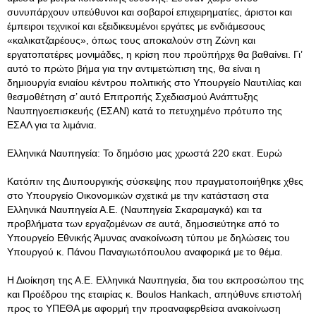
συνυπάρχουν υπεύθυνοι και σοβαροί επιχειρηματίες, άριστοι και
έμπειροι τεχνικοί και εξειδικευμένοι εργάτες με ενδιάμεσους
«καλικατζαρέους», όπως τους αποκαλούν στη Ζώνη και
εργατοπατέρες μονιμάδες, η κρίση που προϋπήρχε θα βαθαίνει. Γι’
αυτό το πρώτο βήμα για την αντιμετώπιση της, θα είναι η
δημιουργία ενιαίου κέντρου πολιτικής στο Υπουργείο Ναυτιλίας και
θεσμοθέτηση σ’ αυτό Επιτροπής Σχεδιασμού Ανάπτυξης
Ναυπηγοεπισκευής (ΕΣΑΝ) κατά το πετυχημένο πρότυπο της
ΕΣΑΛ για τα λιμάνια.
Ελληνικά Ναυπηγεία: Το δημόσιο μας χρωστά 220 εκατ. Ευρώ
Κατόπιν της Διυπουργικής σύσκεψης που πραγματοποιήθηκε χθες
στο Υπουργείο Οικονομικών σχετικά με την κατάσταση στα
Ελληνικά Ναυπηγεία Α.Ε. (Ναυπηγεία Σκαραμαγκά) και τα
προβλήματα των εργαζομένων σε αυτά, δημοσιεύτηκε από το
Υπουργείο Εθνικής Άμυνας ανακοίνωση τύπου με δηλώσεις του
Υπουργού κ. Πάνου Παναγιωτόπουλου αναφορικά με το θέμα.
Η Διοίκηση της Α.Ε. Ελληνικά Ναυπηγεία, δια του εκπροσώπου της
και Προέδρου της εταιρίας κ. Boulos Hankach, απηύθυνε επιστολή
προς το ΥΠΕΘΑ με αφορμή την προαναφερθείσα ανακοίνωση