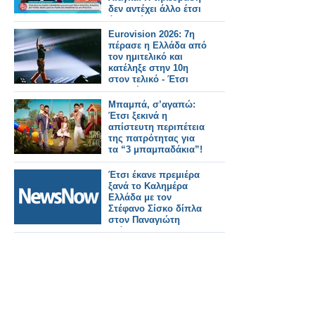
δεν αντέχει άλλο έτσι
όπως είναι
Eurovision 2026: 7η
πέρασε η Ελλάδα από
τον ημιτελικό και
κατέληξε στην 10η
στον τελικό - Έτσι
μας ψήφισαν
Μπαμπά, σ’αγαπώ:
Έτσι ξεκινά η
απίστευτη περιπέτεια
της πατρότητας για
τα “3 μπαμπαδάκια”!
Έτσι έκανε πρεμιέρα
ξανά το Καλημέρα
Ελλάδα με τον
Στέφανο Σίσκο δίπλα
στον Παναγιώτη
Στάθη