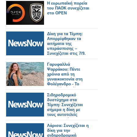
Η ευρωπαϊκή πορεία
του ΠΑΟΚ συνεχίζεται
στο OPEN
Δίκη για τα Τέμπη:
Απορρίφθηκαν τα
αιτήματα της
υπεράσπισης –
Συνεχίζεται στις 7/9.
Γαρυφαλλιά
Ψαρράκου: Πέντε
χρόνια από τη
γυναικοκτονία στη
Φολέγανδρο - Το
χρονικό, η ισόβια
καταδίκη και η
Σιδηροδρομικό
συζήτηση που
δυστύχημα στα
συνεχίζεται
Τέμπη: Συνεχίζεται
σήμερα η δίκη με
τους αυτοτελείς
ισχυρισμούς των
κατηγορουμένων.
Λάρισα: Συνεχίζεται η
δίκη για την
σιδηροδρομική