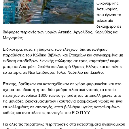
Οικονομικής
Αστυνομίας
που έγιναν το
τελευταίο
δεκαήμερο σε
διάφορες περιοχές των νομών Αττικής, Αργολίδας, Κορινθίας και
Μαγνησίας.
Ειδικότερα, κατά τη διάρκεια των ελέγχων, διαπιστώθηκαν
παραβάσεις του Κώδικα Βιβλίων και Στοιχείων και συγκεκριμένα μη
έκδοση αποδείξεων λιανικής πώλησης σε τρεις καφετέριες/ καφέ-
μπαρ σε Λουτράκι, Σκιάθο και Λουτρά Ωραίας Ελένης και σε πέντε
εστιατόρια σε Νέα Επίδαυρο, Τολό, Ναύπλιο και Σκιάθο.
Επίσης, βρέθηκαν και κατασχέθηκαν σε χώρο φαρμακείου και στο
όχημα του ιδιοκτήτη του δύο μαύρα πλαστικά ντοσιέ, τα οποία
περιείχαν συνολικά 1800 ταινίες γνησιότητας αποκολλημένες από
τις μονάδες ιδιοσκευασμάτων (κουπόνια φαρμάκων) χωρίς να είναι
επικολλημένες σε συνταγές, επτά βιβλιάρια υγείας ασφαλισμένων,
καθώς και ανεκτέλεστες συνταγές του Ε.Ο.Π.Υ.Υ.
Για όλες τις παραπάνω περιπτώσεις στα καταστήματα υγειονομικού