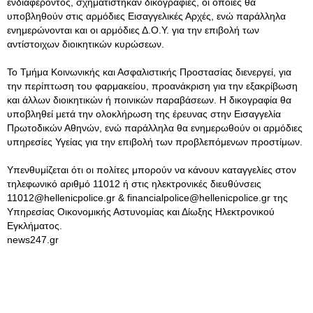
ενδιαφέροντος, σχηματίστηκαν δικογραφίες, οι οποίες θα
υποβληθούν στις αρμόδιες Εισαγγελικές Αρχές, ενώ παράλληλα
ενημερώνονται και οι αρμόδιες Δ.Ο.Υ. για την επιβολή των
αντίστοιχων διοικητικών κυρώσεων.
Το Τμήμα Κοινωνικής και Ασφαλιστικής Προστασίας διενεργεί, για
την περίπτωση του φαρμακείου, προανάκριση για την εξακρίβωση
και άλλων διοικητικών ή ποινικών παραβάσεων. Η δικογραφία θα
υποβληθεί μετά την ολοκλήρωση της έρευνας στην Εισαγγελία
Πρωτοδικών Αθηνών, ενώ παράλληλα θα ενημερωθούν οι αρμόδιες
υπηρεσίες Υγείας για την επιβολή των προβλεπόμενων προστίμων.
Υπενθυμίζεται ότι οι πολίτες μπορούν να κάνουν καταγγελίες στον
τηλεφωνικό αριθμό 11012 ή στις ηλεκτρονικές διευθύνσεις
11012@hellenicpolice.gr
&
financialpolice@hellenicpolice.gr
της
Υπηρεσίας Οικονομικής Αστυνομίας και Δίωξης Ηλεκτρονικού
Εγκλήματος.
news247.gr